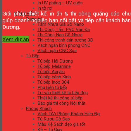
In UV phẳng – UV cuộn
In tờ rơi
Giải pháp thiết kế, in ấn & thi công quảng cáo ch
NỘI THẤT
Trang trí
giúp doanh nghiệp bạn nổi bật và tiếp cận khách hàng
Tấm Nhựa Giả Gỗ Nano
Dương.
Thi Công Tấm PVC Vân Đá
Thi Công Nan Gỗ Nhựa
Xem dự án
Thi công tranh dán tường 3D
Vách ngăn bình phong CNC
Vách ngăn CNC Spa
Tủ Bếp
Tủ bếp Hải Dương
Tủ bếp Melamine
Tủ bếp Acrylic
Tủ bếp cánh Kính
Tủ bếp Inox 304
Phụ kiện tủ bếp
Tư vấn thiết kế tủ bếp đẹp
Thiết kế thi công tủ bếp
Báo giá thi công Nội thất
Phòng Khách
Vách TiVi Phòng Khách Hiện Đại
Tủ Rượu Gỗ Đẹp
Mẫu Kệ Sách đẹp giá tốt
Kệ – Tủ Giày