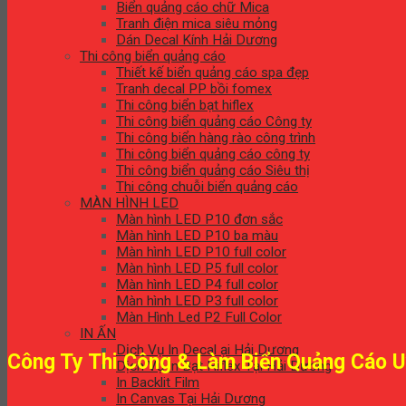
Biển quảng cáo chữ Mica
Tranh điện mica siêu mỏng
Dán Decal Kính Hải Dương
Thi công biển quảng cáo
Thiết kế biển quảng cáo spa đẹp
Tranh decal PP bồi fomex
Thi công biển bạt hiflex
Thi công biển quảng cáo Công ty
Thi công biển hàng rào công trình
Thi công biển quảng cáo công ty
Thi công biển quảng cáo Siêu thị
Thi công chuỗi biển quảng cáo
MÀN HÌNH LED
Màn hình LED P10 đơn sắc
Màn hình LED P10 ba màu
Màn hình LED P10 full color
Màn hình LED P5 full color
Màn hình LED P4 full color
Màn hình LED P3 full color
Màn Hình Led P2 Full Color
IN ẤN
Dịch Vụ In Decal ại Hải Dương
Công Ty Thi Công & Làm Biển Quảng Cáo U
Dịch Vụ In Bạt Hiflex Tại Hải Dương
In Backlit Film
In Canvas Tại Hải Dương