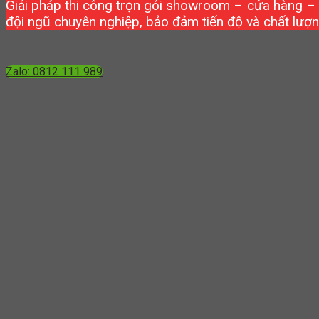
Giải pháp thi công trọn gói showroom – cửa hàng –
đội ngũ chuyên nghiệp, bảo đảm tiến độ và chất lượn
Zalo: 0812 111 989