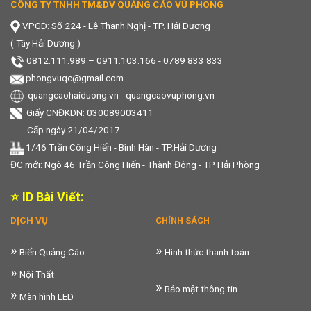
CÔNG TY TNHH TM&DV QUẢNG CÁO VŨ PHONG
VPGD: Số 224 - Lê Thanh Nghị - TP. Hải Dương
( Tây Hải Dương )
0812.111.989
–
0911.103.166 - 0789 833 833
phongvuqc@gmail.com
quangcaohaiduong.vn
-
quangcaovuphong.vn
Giấy CNĐKDN: 030089003411
Cấp ngày 21/04/2017
1/46 Trần Công Hiến - Bình Hàn - TP.Hải Dương
ĐC mới: Ngõ 46 Trần Công Hiến - Thành Đông - TP Hải Phòng
⭐ ID Bài Viết:
DỊCH VỤ
CHÍNH SÁCH
»
»
Biển Quảng Cáo
Hình thức thanh toán
»
Nội Thất
»
Bảo mật thông tin
»
Màn hình LED