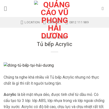
Skip
to
content
LOCATION
CONTACT
0812 111 989
NỘI THẤT
,
TỦ BẾP
Tủ bếp Acrylic
Chúng ta nghe khá nhiều về Tủ bếp Acrylic nhưng nó thực
chất là gì thì rất ít người tường tận.
Acrylic
là bề mặt nhựa dẻo, được tinh chế từ dầu mỏ. Có
cấu tạo từ 3 lớp: lớp ABS, lớp nhựa trong và lớp ngoài chống
trầy xước. Acrylic có độ bề cao, chịu lực và chịu nhiệt rất tốt.