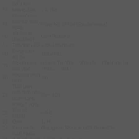
Số điểm
14
không điều
≤ 0,1%o
khiển được
Chế độ điều
15
Đồng bộ dữ liệu (Synchronous)
khiển
Hệ thống
16
Card Fullcolor
điều khiển
17
Tuổi thọ LED
≥100.000 hours
Công suất
18
380w/m2
tối đa
Môi trường
Độ ẩm: Từ 10% ÷ 90% RH – Nhiệt độ: Từ
19
làm việc
-100C ÷ 700C
Khoảng cách
20
5m
nhìn
Thời gian
màn hình nên
21
8h – 12h
hoạt động
trong 1 ngày
Tần số
22
60HZ
khung
23
Quét
1/16
24
Điều khiển
Chủng loại Module LED 16 Bit 216
Kích thước