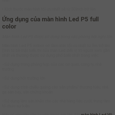
nhìn.
• Kích thước màn hình tối ưu nhất sẽ từ 50inch trở lên
Ứng dụng của màn hình Led P5 full
color
Màn hình Led P5 được sử dụng trong các phòng hội nghị lớn
Màn hình Led P5 indoor có tầm nhìn tối ưu nhất từ 5m trở lên
(tính từ bề mặt hiển thị của màn Led đến vị trí người xem gần
nhất và thường được sử dụng phổ biến nhất trong việc:
•
Sử dụng trong phòng họp của các cơ quan, công ty, nhà
trường
•
Sử dụng hội trường lớn
•
Sử dụng trình chiếu quảng cáo sản phẩm/ thương hiệu, nhà
ga sân bay, sàn chứng khoán…
•
Sử dụng làm sân khấu cho các nhà hàng tiệc cưới, trung tâm
tổ chức sự kiện…
Nếu có nhu cầu cần tư vấn, khảo sát lắp đặt
màn hình Led Vũ