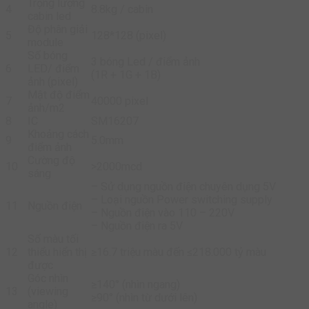
Trọng lượng
4
8.8kg / cabin
cabin led
Độ phân giải
5
128*128 (pixel)
module
Số bóng
3 bóng Led / điểm ảnh
6
LED/ điểm
(1R + 1G + 1B)
ảnh (pixel)
Mật độ điểm
7
40000 pixel
ảnh/m2
8
IC
SM16207
Khoảng cách
9
5.0mm
điểm ảnh
Cường độ
10
>2000mcd
sáng
– Sử dụng nguồn điện chuyên dụng 5V
– Loại nguồn Power switching supply
11
Nguồn điện
– Nguồn điện vào 110 – 220V
– Nguồn điện ra 5V
Số màu tối
12
thiểu hiển thị
≥16.7 triệu màu đến ≤218.000 tỷ màu
được
Góc nhìn
≥140° (nhìn ngang)
13
(viewing
≥90° (nhìn từ dưới lên)
angle)