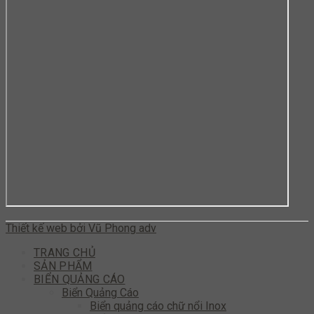
Thiết kế web bởi Vũ Phong adv
TRANG CHỦ
SẢN PHẨM
BIỂN QUẢNG CÁO
Biển Quảng Cáo
Biển quảng cáo chữ nổi Inox