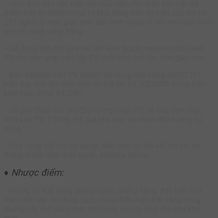
• Hình ảnh sắc nét, hiển thị màu sắc như thật
: Với mật độ
điểm ảnh 40.000dot/m2 và khả năng hiển thị màu sắc lên tới
281 nghìn tỷ màu giúp hình ảnh trình chiếu rõ nét như một chiếc
tivi, vô cùng sống động.
• Dễ dàng lắp đặt và tháo dỡ:
Kích thước module/cabin led
P5 nhỏ gọn giúp việc lắp đặt màn hình trở nên đơn giản hơn.
• Bền:
Module Led P5 indoor sử dụng loại bóng SMD2121
hiện đại, tuổi thọ màn hình có thể lên tới 100.000h trong điều
kiện hoạt động 24/24h.
• Chi phí thấp:
Chi phí đầu tư một màn P5 sẽ thấp hơn màn
hình Led P2, P3 hay P4, giá phù hợp với nhiều đối tượng sử
dụng.
• Khả năng kết nối đa dạng:
Màn hình có thể kết nối với hệ
thống truyền hình trực tuyến, camera, laptop…
♦ Nhược điểm:
•
Không có khả năng chống nước, chống nắng, đặc biệt loại
màn hình này chỉ dùng được trong điều kiện ánh sáng trong
phòng nếu ánh sáng mặt trời chiếu vào thì hình ảnh khá khó