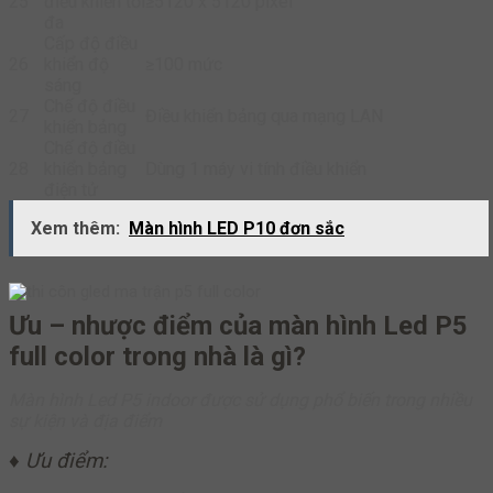
25
điều khiển tối
≥5120 x 5120 pixel
đa
Cấp độ điều
26
khiển độ
≥100 mức
sáng
Chế độ điều
27
Điều khiển bảng qua mạng LAN
khiển bảng
Chế độ điều
28
khiển bảng
Dùng 1 máy vi tính điều khiển
điện tử
Xem thêm:
Màn hình LED P10 đơn sắc
Ưu – nhược điểm của màn hình Led P5
full color trong nhà là g
ì?
Màn hình Led P5 indoor được sử dụng phổ biến trong nhiều
sự kiện và địa điểm
♦ Ưu điểm: