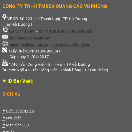
CÔNG TY TNHH TM&DV QUẢNG CÁO VŨ PHONG
VPGD: Số 224 - Lê Thanh Nghị - TP. Hải Dương
( Tây Hải Dương )
0812.111.989
–
0911.103.166 - 0789 833 833
phongvuqc@gmail.com
quangcaohaiduong.vn
-
quangcaovuphong.vn
Giấy CNĐKDN: 030089003411
Cấp ngày 21/04/2017
1/46 Trần Công Hiến - Bình Hàn - TP.Hải Dương
ĐC mới: Ngõ 46 Trần Công Hiến - Thành Đông - TP Hải Phòng
⭐ ID Bài Viết:
DỊCH VỤ
»
Biển Quảng Cáo
»
Nội Thất
»
Màn hình LED
»