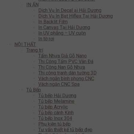
IN ẤN
Dịch Vụ In Decal ại Hải Dương
Dịch Vụ In Bạt Hiflex Tại Hải Dương
In Backlit Film
In Canvas Tại Hải Dương
In UV phẳng – UV cuộn
In tờ rơi
NỘI THẤT
Trang trí
Tấm Nhựa Giả Gỗ Nano
Thi Công Tấm PVC Vân Đá
Thi Công Nan Gỗ Nhựa
Thi công tranh dán tường 3D
Vách ngăn bình phong CNC
Vách ngăn CNC Spa
Tủ Bếp
Tủ bếp Hải Dương
Tủ bếp Melamine
Tủ bếp Acrylic
Tủ bếp cánh Kính
Tủ bếp Inox 304
Phụ kiện tủ bếp
Tư vấn thiết kế tủ bếp đẹp