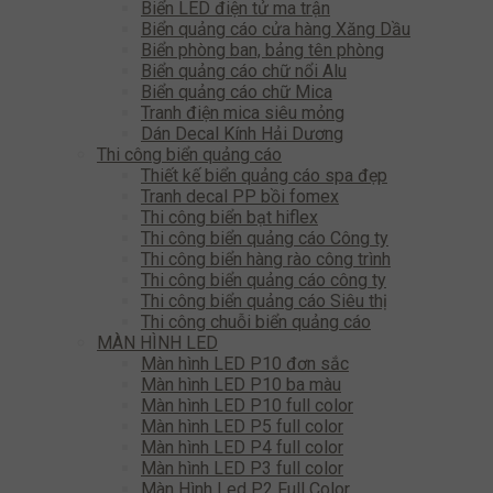
Biển LED điện tử ma trận
Biển quảng cáo cửa hàng Xăng Dầu
Biển phòng ban, bảng tên phòng
Biển quảng cáo chữ nổi Alu
Biển quảng cáo chữ Mica
Tranh điện mica siêu mỏng
Dán Decal Kính Hải Dương
Thi công biển quảng cáo
Thiết kế biển quảng cáo spa đẹp
Tranh decal PP bồi fomex
Thi công biển bạt hiflex
Thi công biển quảng cáo Công ty
Thi công biển hàng rào công trình
Thi công biển quảng cáo công ty
Thi công biển quảng cáo Siêu thị
Thi công chuỗi biển quảng cáo
MÀN HÌNH LED
Màn hình LED P10 đơn sắc
Màn hình LED P10 ba màu
Màn hình LED P10 full color
Màn hình LED P5 full color
Màn hình LED P4 full color
Màn hình LED P3 full color
Màn Hình Led P2 Full Color