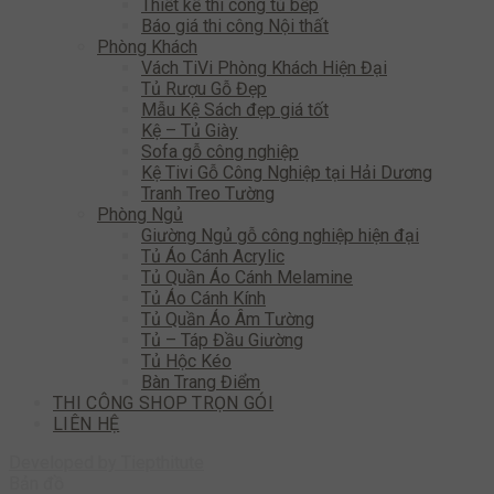
Thiết kế thi công tủ bếp
Báo giá thi công Nội thất
Phòng Khách
Vách TiVi Phòng Khách Hiện Đại
Tủ Rượu Gỗ Đẹp
Mẫu Kệ Sách đẹp giá tốt
Kệ – Tủ Giày
Sofa gỗ công nghiệp
Kệ Tivi Gỗ Công Nghiệp tại Hải Dương
Tranh Treo Tường
Phòng Ngủ
Giường Ngủ gỗ công nghiệp hiện đại
Tủ Áo Cánh Acrylic
Tủ Quần Áo Cánh Melamine
Tủ Áo Cánh Kính
Tủ Quần Áo Âm Tường
Tủ – Táp Đầu Giường
Tủ Hộc Kéo
Bàn Trang Điểm
THI CÔNG SHOP TRỌN GÓI
LIÊN HỆ
Developed by
Tiepthitute
Bản đồ