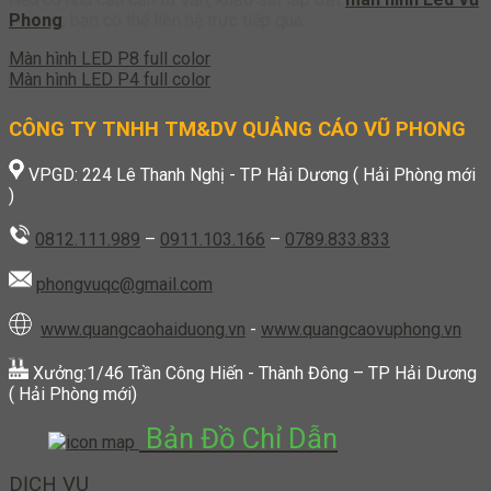
Phong
; bạn có thể liên hệ trực tiếp qua:
Màn hình LED P8 full color
Màn hình LED P4 full color
CÔNG TY TNHH TM&DV QUẢNG CÁO VŨ PHONG
VPGD: 224 Lê Thanh Nghị - TP Hải Dương ( Hải Phòng mới
)
0812.111.989
–
0911.103.166
–
0789.833.833
phongvuqc@gmail.com
www.quangcaohaiduong.vn
-
www.quangcaovuphong.vn
Xưởng:1/46 Trần Công Hiến - Thành Đông – TP Hải Dương
( Hải Phòng mới)
Bản Đồ Chỉ Dẫn
DỊCH VỤ