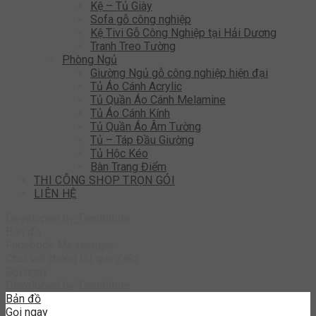
Kệ – Tủ Giày
Sofa gỗ công nghiệp
Kệ Tivi Gỗ Công Nghiệp tại Hải Dương
Tranh Treo Tường
Phòng Ngủ
Giường Ngủ gỗ công nghiệp hiện đại
Tủ Áo Cánh Acrylic
Tủ Quần Áo Cánh Melamine
Tủ Áo Cánh Kính
Tủ Quần Áo Âm Tường
Tủ – Táp Đầu Giường
Tủ Hộc Kéo
Bàn Trang Điểm
THI CÔNG SHOP TRỌN GÓI
LIÊN HỆ
Developed by
Tiepthitute
Bản đồ
Facebook Messenger
Chat với chúng tôi qua Zalo
Gọi ngay
Developed by
Tiepthitute
Bản đồ
Gọi ngay