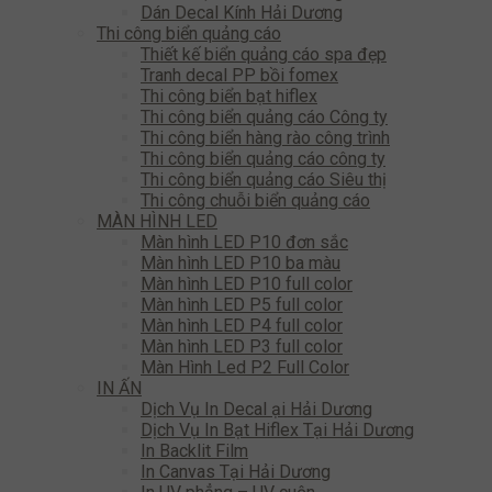
Dán Decal Kính Hải Dương
Thi công biển quảng cáo
Thiết kế biển quảng cáo spa đẹp
Tranh decal PP bồi fomex
Thi công biển bạt hiflex
Thi công biển quảng cáo Công ty
Thi công biển hàng rào công trình
Thi công biển quảng cáo công ty
Thi công biển quảng cáo Siêu thị
Thi công chuỗi biển quảng cáo
MÀN HÌNH LED
Màn hình LED P10 đơn sắc
Màn hình LED P10 ba màu
Màn hình LED P10 full color
Màn hình LED P5 full color
Màn hình LED P4 full color
Màn hình LED P3 full color
Màn Hình Led P2 Full Color
IN ẤN
Dịch Vụ In Decal ại Hải Dương
Dịch Vụ In Bạt Hiflex Tại Hải Dương
In Backlit Film
In Canvas Tại Hải Dương