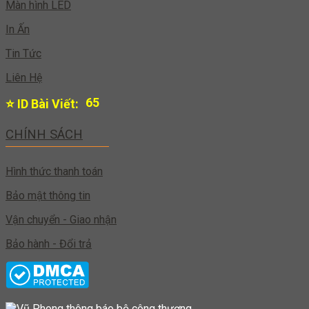
Màn hình LED
In Ấn
Tin Tức
Liên Hệ
65
⭐ ID Bài Viết:
CHÍNH SÁCH
Hình thức thanh toán
Bảo mật thông tin
Vận chuyển - Giao nhận
Bảo hành - Đổi trả