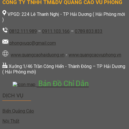
CÔNG TY TNHH TM&DV QUẢNG CÁO VŨ PHONG
VPGD: 224 Lê Thanh Nghị - TP Hải Dương ( Hải Phòng mới
)
0812.111.989
–
0911.103.166
–
0789.833.833
phongvuqc@gmail.com
www.quangcaohaiduong.vn
-
www.quangcaovuphong.vn
Xưởng:1/46 Trần Công Hiến - Thành Đông – TP Hải Dương
( Hải Phòng mới)
Bản Đồ Chỉ Dẫn
DỊCH VỤ
Biển Quảng Cáo
Nội Thất