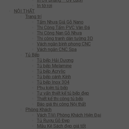
In UV phẳng – UV cuộn
In tờ rơi
NỘI THẤT
Trang trí
Tấm Nhựa Giả Gỗ Nano
Thi Công Tấm PVC Vân Đá
Thi Công Nan Gỗ Nhựa
Thi công tranh dán tường 3D
Vách ngăn bình phong CNC
Vách ngăn CNC Spa
Tủ Bếp
Tủ bếp Hải Dương
Tủ bếp Melamine
Tủ bếp Acrylic
Tủ bếp cánh Kính
Tủ bếp Inox 304
Phụ kiện tủ bếp
Tư vấn thiết kế tủ bếp đẹp
Thiết kế thi công tủ bếp
Báo giá thi công Nội thất
Phòng Khách
Vách TiVi Phòng Khách Hiện Đại
Tủ Rượu Gỗ Đẹp
Mẫu Kệ Sách đẹp giá tốt