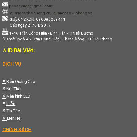
phongvuqc@gmail.com
quangcaohaiduong.vn
-
quangcaovuphong.vn
Giấy CNĐKDN: 030089003411
Cấp ngày 21/04/2017
1/46 Trần Công Hiến - Bình Hàn - TP.Hải Dương
ĐC mới: Ngõ 46 Trần Công Hiến - Thành Đông - TP Hải Phòng
⭐ ID Bài Viết:
DỊCH VỤ
»
Biển Quảng Cáo
»
Nội Thất
»
Màn hình LED
»
In Ấn
»
Tin Tức
»
Liên Hệ
CHÍNH SÁCH