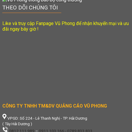
THEO DÕI CHÚNG TÔI
Like và truy cập Fanpage Vũ Phong để nhận khuyến mại và ưu
đãi ngay bây giờ !
CÔNG TY TNHH TM&DV QUẢNG CÁO VŨ PHONG
VPGD: Số 224 - Lê Thanh Nghị - TP. Hải Dương
( Tây Hải Dương )
0812.111.989
–
0911.103.166 - 0789 833 833