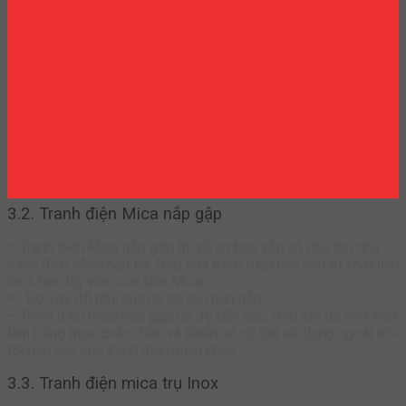
3.2. Tranh điện Mica nắp gập
– Tranh điện Mica nắp gập thì về cơ bản vẫn có cấu tạo như
tranh điện Mica nắp hít. Nắp của tranh điện này làm từ chất liệu
Inox bọc lấy viền của tấm Mica.
=> Do vậy độ dày của nó sẽ cao hơn hẳn.
– Tranh điện mica nắp gập có độ bền cao, chịu lực tốt nhờ viền
làm bằng Inox chắc chắn và khiến nó có thể sử dụng ngoài trời
tốt hơn các loại tranh điện mica khác
3.3. Tranh điện mica trụ Inox