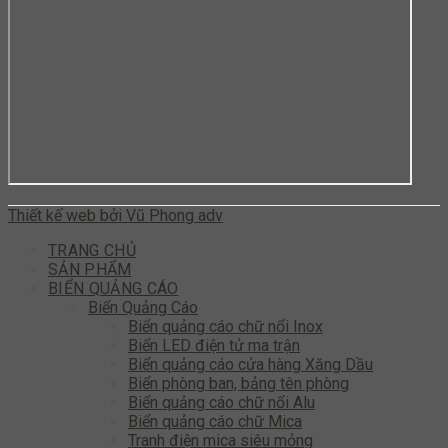
Thiết kế web bởi Vũ Phong adv
TRANG CHỦ
SẢN PHẨM
BIỂN QUẢNG CÁO
Biển Quảng Cáo
Biển quảng cáo chữ nổi Inox
Biển LED điện tử ma trận
Biển quảng cáo cửa hàng Xăng Dầu
Biển phòng ban, bảng tên phòng
Biển quảng cáo chữ nổi Alu
Biển quảng cáo chữ Mica
Tranh điện mica siêu mỏng