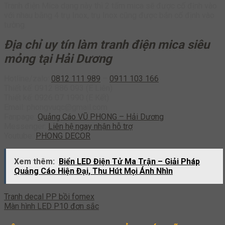
Tranh điện Mica dạng này thì 2 tấm mica sẽ được cố định vào
với nhau bằng 4 trụ Inox, trụ Inox cũng được bắn cố định vào
tường.
Địa chỉ uy tín làm tranh điện mica siêu
mỏng tại Hải Dương
Hotline/zalo:
0812 111 989
–
0911 103 166
Thiết kế: 0912 886 093 (E Liên)
Thiết kế: 0926 07 1990 (E Kết)
Email: phongvuqc@gmail.com
Fanpage:
Quảng Cáo VŨ PHONG – Hải Dương
Messenger:
Liên hệ ngay nhận hỗ trợ
Youtube:
PHONG DECOR
Xem thêm:
Biển LED Điện Tử Ma Trận – Giải Pháp
Quảng Cáo Hiện Đại, Thu Hút Mọi Ánh Nhìn
Tranh decal PP bồi fomex
Màn hình LED P10 đơn sắc