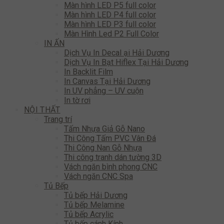
Màn hình LED P5 full color
Màn hình LED P4 full color
Màn hình LED P3 full color
Màn Hình Led P2 Full Color
IN ẤN
Dịch Vụ In Decal ại Hải Dương
Dịch Vụ In Bạt Hiflex Tại Hải Dương
In Backlit Film
In Canvas Tại Hải Dương
In UV phẳng – UV cuộn
In tờ rơi
NỘI THẤT
Trang trí
Tấm Nhựa Giả Gỗ Nano
Thi Công Tấm PVC Vân Đá
Thi Công Nan Gỗ Nhựa
Thi công tranh dán tường 3D
Vách ngăn bình phong CNC
Vách ngăn CNC Spa
Tủ Bếp
Tủ bếp Hải Dương
Tủ bếp Melamine
Tủ bếp Acrylic
Tủ bếp cánh Kính