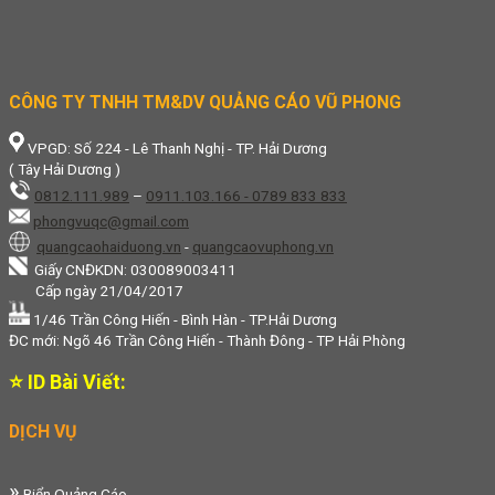
CÔNG TY TNHH TM&DV QUẢNG CÁO VŨ PHONG
VPGD: Số 224 - Lê Thanh Nghị - TP. Hải Dương
( Tây Hải Dương )
0812.111.989
–
0911.103.166 - 0789 833 833
phongvuqc@gmail.com
quangcaohaiduong.vn
-
quangcaovuphong.vn
Giấy CNĐKDN: 030089003411
Cấp ngày 21/04/2017
1/46 Trần Công Hiến - Bình Hàn - TP.Hải Dương
ĐC mới: Ngõ 46 Trần Công Hiến - Thành Đông - TP Hải Phòng
⭐ ID Bài Viết:
DỊCH VỤ
»
Biển Quảng Cáo