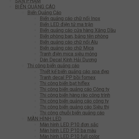
SẢN PHẨM
BIỂN QUẢNG CÁO
Biển Quảng Cáo
Biển quảng cáo chữ nổi Inox
Biển LED điện tử ma trận
Biển quảng cáo cửa hàng Xăng Dầu
Biển phòng ban, bảng tên phòng
Biển quảng cáo chữ nổi Alu
Biển quảng cáo chữ Mica
Tranh điện mica siêu mỏng
Dán Decal Kính Hải Dương
Thi công biển quảng cáo
Thiết kế biển quảng cáo spa đẹp
Tranh decal PP bồi fomex
Thi công biển bạt hiflex
Thi công biển quảng cáo Công ty
Thi công biển hàng rào công trình
Thi công biển quảng cáo công ty
Thi công biển quảng cáo Siêu thị
Thi công chuỗi biển quảng cáo
MÀN HÌNH LED
Màn hình LED P10 đơn sắc
Màn hình LED P10 ba màu
Màn hình LED P10 full color