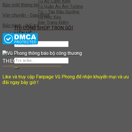
Tủ Áo Cánh Kính
Bảo mật thông tin
Tủ Quần Áo Âm Tường
Tủ – Táp Đầu Giường
Vận chuyển - Giao nhận
Tủ Hộc Kéo
Bàn Trang Điểm
Bảo hành - Đổi trả
THI CÔNG SHOP TRỌN GÓI
LIÊN HỆ
Tìm
kiếm:
Tìm
THEO DÕI CHÚNG TÔI
kiếm:
Like và truy cập Fanpage Vũ Phong để nhận khuyến mại và ưu
đãi ngay bây giờ !