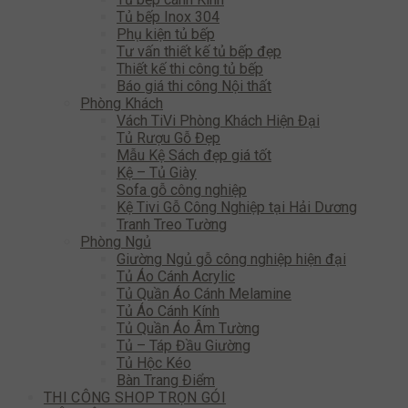
Tủ bếp Inox 304
Phụ kiện tủ bếp
Tư vấn thiết kế tủ bếp đẹp
Thiết kế thi công tủ bếp
Báo giá thi công Nội thất
Phòng Khách
Vách TiVi Phòng Khách Hiện Đại
Tủ Rượu Gỗ Đẹp
Mẫu Kệ Sách đẹp giá tốt
Kệ – Tủ Giày
Sofa gỗ công nghiệp
Kệ Tivi Gỗ Công Nghiệp tại Hải Dương
Tranh Treo Tường
Phòng Ngủ
Giường Ngủ gỗ công nghiệp hiện đại
Tủ Áo Cánh Acrylic
Tủ Quần Áo Cánh Melamine
Tủ Áo Cánh Kính
Tủ Quần Áo Âm Tường
Tủ – Táp Đầu Giường
Tủ Hộc Kéo
Bàn Trang Điểm
THI CÔNG SHOP TRỌN GÓI