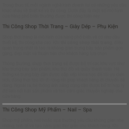
Trong thực tế, mỗi ngành nghề kinh doanh lại có những yêu cầu
khác nhau về thiết kế và thi công. Dưới đây là một số mô hình
cửa hàng phổ biến thường được thi công hiện nay.
Thi Công Shop Thời Trang – Giày Dép – Phụ Kiện
Shop thời trang là mô hình cửa hàng phổ biến và có nhu cầu
thiết kế, thi công khá cao. Khi
thi công shop thời trang
, điều
quan trọng nhất là tạo ra không gian trưng bày sản phẩm gọn
gàng, đẹp mắt và thuận tiện cho khách hàng lựa chọn.
Thông thường, shop thời trang sẽ được bố trí các khu vực như
khu trưng bày sản phẩm, khu thử đồ và quầy thanh toán. Hệ
thống kệ trưng bày cần được sắp xếp khoa học để tối ưu diện
tích, đồng thời tạo lối đi rộng rãi giúp khách hàng di chuyển dễ
dàng. Ngoài ra, hệ thống ánh sáng cũng cần được bố trí hợp lý
để làm nổi bật sản phẩm và tạo cảm giác chuyên nghiệp cho
cửa hàng.
Thi Công Shop Mỹ Phẩm – Nail – Spa
Shop mỹ phẩm, nail hoặc spa thường yêu cầu không gian nhẹ
nhàng, tinh tế và tạo cảm giác thư giãn cho khách hàng. Khi