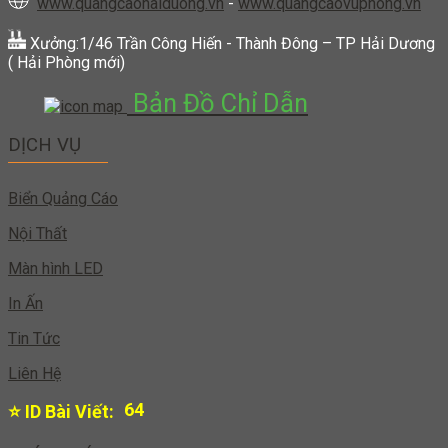
www.quangcaohaiduong.vn
-
www.quangcaovuphong.vn
Xưởng:1/46 Trần Công Hiến - Thành Đông – TP Hải Dương
( Hải Phòng mới)
Bản Đồ Chỉ Dẫn
DỊCH VỤ
Biển Quảng Cáo
Nội Thất
Màn hình LED
In Ấn
Tin Tức
Liên Hệ
63
⭐ ID Bài Viết: