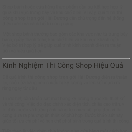
Shop bánh hoặc cửa hàng thực phẩm cần sự kết hợp hợp lý
giữa khu vực trưng bày và khu chế biến. Vì vậy, quá trình
thi
công shop trọn gói Hải Dương
cần chú trọng đến hệ thống
điện nước và cách bố trí công năng.
Một shop bánh thường bao gồm các khu vực như tủ trưng bày
bánh, quầy thanh toán, khu chế biến và khu vực khách ngồi.
Việc bố trí hợp lý sẽ giúp quá trình kinh doanh diễn ra thuận
tiện và hiệu quả hơn.
Kinh Nghiệm Thi Công Shop Hiệu Quả
Để quá trình
thi công shop trọn gói Hải Dương
diễn ra thuận
lợi, chủ cửa hàng nên chuẩn bị kỹ lưỡng và lên kế hoạch rõ
ràng ngay từ đầu.
Trước hết, cần khảo sát mặt bằng kỹ lưỡng trước khi thiết kế
và thi công. Việc đo đạc chính xác diện tích, chiều cao trần, vị
trí điện nước và hướng ánh sáng tự nhiên sẽ giúp đơn vị thi
công đưa ra phương án thiết kế phù hợp. Bước khảo sát này
giúp tối ưu chi phí và hạn chế phát sinh trong quá trình thi công.
Tiếp theo là việc phân chia không gian cửa hàng một cách hợp