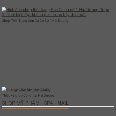
Shop Thời Trang Sơn Ca Cơ Sở 1 Hải Dương
Thiết kế shop đồ lót tại Hải Dương
SHOP MỸ PHẨM - SPA - NAIL