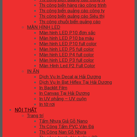
Thi công biển hàng rào công trình
Thi công biển quảng cáo công ty
Thi công biển quảng cáo Siêu thị
Thi công chuỗi biển quảng cáo
MÀN HÌNH LED
Màn hình LED P10 đơn sắc
Màn hình LED P10 ba màu
Màn hình LED P10 full color
Màn hình LED P5 full color
Màn hình LED P4 full color
Màn hình LED P3 full color
Màn Hình Led P2 Full Color
IN ẤN
Dịch Vụ In Decal ại Hải Dương
Dịch Vụ In Bạt Hiflex Tại Hải Dương
In Backlit Film
In Canvas Tại Hải Dương
In UV phẳng – UV cuộn
In tờ rơi
NỘI THẤT
Trang trí
Tấm Nhựa Giả Gỗ Nano
Thi Công Tấm PVC Vân Đá
Thi Công Nan Gỗ Nhựa