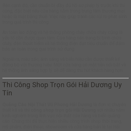
Bên cạnh đó, cần chuẩn bị đầy đủ hồ sơ pháp lý trước khi thi
công, đặc biệt nếu cửa hàng nằm trong trung tâm thương mại
hoặc là mặt bằng thuê. Việc này giúp tránh các rủi ro phát sinh
trong quá trình thi công.
An toàn lao động và hệ thống phòng cháy chữa cháy cũng là
yếu tố cần được quan tâm. Cửa hàng nên trang bị bình chữa
cháy, đèn thoát hiểm và hệ thống điện đạt tiêu chuẩn để đảm
bảo an toàn trong quá trình sử dụng.
Ngoài ra, màu sắc, ánh sáng và biển hiệu cần được thiết kế
đồng bộ với thương hiệu. Một cửa hàng có mặt tiền nổi bật và
hệ thống ánh sáng hợp lý sẽ dễ dàng thu hút khách hàng hơn.
Thi Công Shop Trọn Gói Hải Dương Uy
Tín
Quảng Cáo Nội Thất Vũ Phong Hải Dương
là đơn vị chuyên
thiết kế và
thi công shop trọn gói Hải Dương
với nhiều năm
kinh nghiệm trong lĩnh vực nội thất cửa hàng và biển quảng
cáo. Chúng tôi đã thực hiện nhiều công trình shop thời trang,
mỹ phẩm, điện thoại, showroom và cửa hàng bán lẻ tại Hải