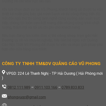
Dương và các khu vực lân cận.
Khi lựa chọn dịch vụ tại Vũ Phong, khách hàng sẽ được tư vấn
thiết kế miễn phí, báo giá minh bạch và thi công đúng tiến độ.
Với đội ngũ thợ thi công lành nghề cùng xưởng sản xuất trực
tiếp, chúng tôi luôn cam kết mang đến những công trình chất
lượng, thẩm mỹ và tối ưu chi phí cho khách hàng.
Nếu bạn đang tìm kiếm đơn vị
thi công shop trọn gói Hải
Dương
uy tín và chuyên nghiệp, hãy liên hệ ngay với Quảng
Cáo Nội Thất Vũ Phong để được tư vấn và nhận giải pháp phù
hợp cho cửa hàng của mình.
CÔNG TY TNHH TM&DV QUẢNG CÁO VŨ PHONG
VPGD: 224 Lê Thanh Nghị - TP Hải Dương ( Hải Phòng mới
)
0812.111.989
–
0911.103.166
–
0789.833.833
phongvuqc@gmail.com