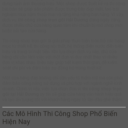
dựng hình ảnh thương hiệu. Một shop được thiết kế và thi công
bài bản sẽ giúp sản phẩm được trưng bày đẹp mắt, tạo trải
nghiệm mua sắm thoải mái và tăng khả năng bán hàng. Vì vậy,
dịch vụ
thi công shop trọn gói Hải Dương
đang ngày càng
được nhiều chủ cửa hàng quan tâm khi chuẩn bị mở shop mới
hoặc cải tạo cửa hàng.
Thi công shop trọn gói là giải pháp thực hiện toàn bộ các hạng
mục từ thiết kế, thi công nội thất, hệ thống điện nước đến biển
hiệu và trang trí mặt tiền. Khi lựa chọn dịch vụ này, chủ cửa
hàng chỉ cần làm việc với một đơn vị duy nhất thay vì nhiều
đơn vị khác nhau. Điều này giúp tiết kiệm thời gian, dễ kiểm
soát chi phí và đảm bảo sự đồng bộ trong thiết kế.
Một cửa hàng đẹp không chỉ cần yếu tố thẩm mỹ mà còn phải
đảm bảo công năng sử dụng và phù hợp với ngành nghề kinh
doanh. Chính vì vậy, việc lựa chọn đơn vị
thi công shop trọn
gói tại Hải Dương
uy tín sẽ giúp cửa hàng vận hành hiệu quả
và tạo ấn tượng tốt với khách hàng ngay từ lần đầu ghé thăm.
Các Mô Hình Thi Công Shop Phổ Biến
Hiện Nay