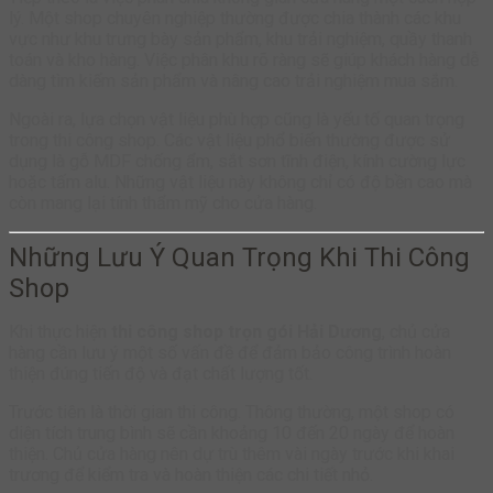
lý. Một shop chuyên nghiệp thường được chia thành các khu
vực như khu trưng bày sản phẩm, khu trải nghiệm, quầy thanh
toán và kho hàng. Việc phân khu rõ ràng sẽ giúp khách hàng dễ
dàng tìm kiếm sản phẩm và nâng cao trải nghiệm mua sắm.
Ngoài ra, lựa chọn vật liệu phù hợp cũng là yếu tố quan trọng
trong thi công shop. Các vật liệu phổ biến thường được sử
dụng là gỗ MDF chống ẩm, sắt sơn tĩnh điện, kính cường lực
hoặc tấm alu. Những vật liệu này không chỉ có độ bền cao mà
còn mang lại tính thẩm mỹ cho cửa hàng.
Những Lưu Ý Quan Trọng Khi Thi Công
Shop
Khi thực hiện
thi công shop trọn gói Hải Dương
, chủ cửa
hàng cần lưu ý một số vấn đề để đảm bảo công trình hoàn
thiện đúng tiến độ và đạt chất lượng tốt.
Trước tiên là thời gian thi công. Thông thường, một shop có
diện tích trung bình sẽ cần khoảng 10 đến 20 ngày để hoàn
thiện. Chủ cửa hàng nên dự trù thêm vài ngày trước khi khai
trương để kiểm tra và hoàn thiện các chi tiết nhỏ.