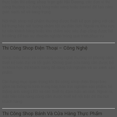
thực hiện
thi công shop trọn gói Hải Dương
, các đơn vị thi
công thường sử dụng tông màu sáng hoặc pastel để tạo cảm
giác sạch sẽ và sang trọng.
Nội thất shop mỹ phẩm thường được thiết kế gọn gàng với các
kệ trưng bày sát tường nhằm tối ưu diện tích. Ngoài ra, khu vực
tư vấn khách hàng hoặc khu chăm sóc sắc đẹp cũng được bố
trí riêng để tạo sự chuyên nghiệp trong quá trình phục vụ.
Thi Công Shop Điện Thoại – Công Nghệ
Shop điện thoại và cửa hàng công nghệ thường có phong cách
thiết kế hiện đại và tối giản. Không gian cửa hàng cần được bố
trí khoa học để khách hàng dễ dàng trải nghiệm và so sánh sản
phẩm.
Các hạng mục quan trọng khi thi công shop điện thoại bao
gồm hệ thống tủ kính trưng bày, bàn trải nghiệm sản phẩm, hệ
thống ánh sáng LED và các thiết bị đảm bảo an ninh. Ngoài ra,
mặt tiền cửa hàng cũng cần được thiết kế nổi bật để thu hút
khách hàng.
Thi Công Shop Bánh Và Cửa Hàng Thực Phẩm