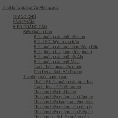
Thiết kế web bởi Vũ Phong adv
TRANG CHỦ
SẢN PHẨM
BIỂN QUẢNG CÁO
Biển Quảng Cáo
Biển quảng cáo chữ nổi Inox
Biển LED điện tử ma trận
Biển quảng cáo cửa hàng Xăng Dầu
Biển phòng ban, bảng tên phòng
Biển quảng cáo chữ nổi Alu
Biển quảng cáo chữ Mica
Tranh điện mica siêu mỏng
Dán Decal Kính Hải Dương
Thi công biển quảng cáo
Thiết kế biển quảng cáo spa đẹp
Tranh decal PP bồi fomex
Thi công biển bạt hiflex
Thi công biển quảng cáo Công ty
Thi công biển hàng rào công trình
Thi công biển quảng cáo công ty
Thi công biển quảng cáo Siêu thị
Thi công chuỗi biển quảng cáo