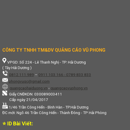
CÔNG TY TNHH TM&DV QUẢNG CÁO VŨ PHONG
VPGD: Số 224 - Lê Thanh Nghị - TP. Hải Dương
( Tây Hải Dương )
0812.111.989
–
0911.103.166 - 0789 833 833
phongvuqc@gmail.com
quangcaohaiduong.vn
-
quangcaovuphong.vn
Giấy CNĐKDN: 030089003411
Cấp ngày 21/04/2017
1/46 Trần Công Hiến - Bình Hàn - TP.Hải Dương
ĐC mới: Ngõ 46 Trần Công Hiến - Thành Đông - TP Hải Phòng
⭐ ID Bài Viết: