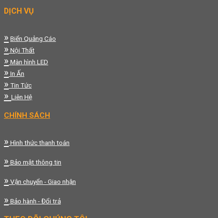
DỊCH VỤ
»
Biển Quảng Cáo
»
Nội Thất
»
Màn hình LED
»
In Ấn
»
Tin Tức
»
Liên Hệ
CHÍNH SÁCH
»
Hình thức thanh toán
»
Bảo mật thông tin
»
Vận chuyển - Giao nhận
»
Bảo hành - Đổi trả