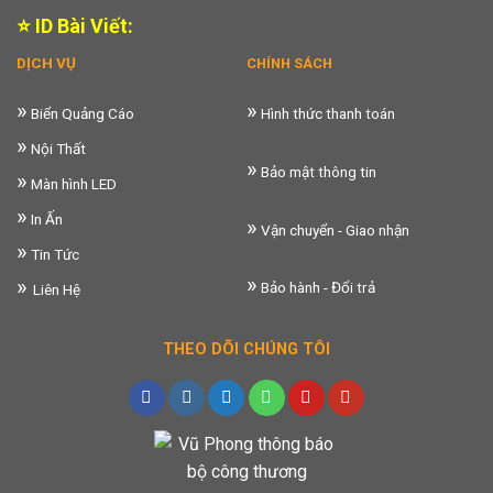
⭐ ID Bài Viết:
DỊCH VỤ
CHÍNH SÁCH
»
»
Biển Quảng Cáo
Hình thức thanh toán
»
Nội Thất
»
Bảo mật thông tin
»
Màn hình LED
»
In Ấn
»
Vận chuyển - Giao nhận
»
Tin Tức
»
»
Bảo hành - Đổi trả
Liên Hệ
THEO DÕI CHÚNG TÔI