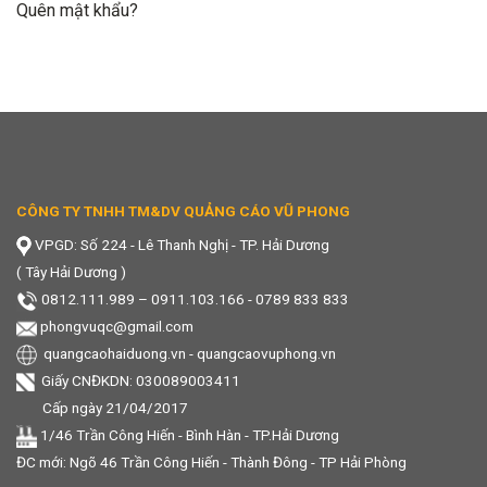
Quên mật khẩu?
CÔNG TY TNHH TM&DV QUẢNG CÁO VŨ PHONG
VPGD: Số 224 - Lê Thanh Nghị - TP. Hải Dương
( Tây Hải Dương )
0812.111.989
–
0911.103.166 - 0789 833 833
phongvuqc@gmail.com
quangcaohaiduong.vn
-
quangcaovuphong.vn
Giấy CNĐKDN: 030089003411
Cấp ngày 21/04/2017
1/46 Trần Công Hiến - Bình Hàn - TP.Hải Dương
ĐC mới: Ngõ 46 Trần Công Hiến - Thành Đông - TP Hải Phòng