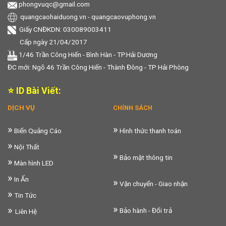
phongvuqc@gmail.com
quangcaohaiduong.vn
-
quangcaovuphong.vn
Giấy CNĐKDN: 030089003411
Cấp ngày 21/04/2017
1/46 Trần Công Hiến - Bình Hàn - TP.Hải Dương
ĐC mới: Ngõ 46 Trần Công Hiến - Thành Đông - TP Hải Phòng
⭐ ID Bài Viết:
DỊCH VỤ
CHÍNH SÁCH
»
»
Biển Quảng Cáo
Hình thức thanh toán
»
Nội Thất
»
Bảo mật thông tin
»
Màn hình LED
»
In Ấn
»
Vận chuyển - Giao nhận
»
Tin Tức
»
»
Bảo hành - Đổi trả
Liên Hệ