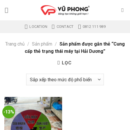
Skip
to
content
LOCATION
CONTACT
0812 111 989
Trang chủ
/
Sản phẩm
/
Sản phẩm được gắn thẻ “Cung
cấp thẻ trạng thái máy tại Hải Dương”
LỌC
-13%