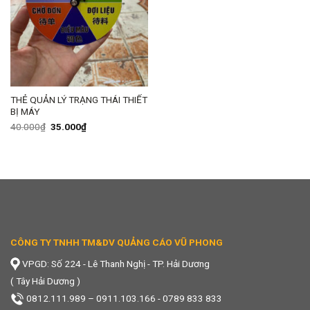
THẺ QUẢN LÝ TRẠNG THÁI THIẾT
BỊ MÁY
Giá
Giá
40.000
₫
35.000
₫
gốc
hiện
là:
tại
40.000₫.
là:
35.000₫.
CÔNG TY TNHH TM&DV QUẢNG CÁO VŨ PHONG
VPGD: Số 224 - Lê Thanh Nghị - TP. Hải Dương
( Tây Hải Dương )
0812.111.989
–
0911.103.166 - 0789 833 833