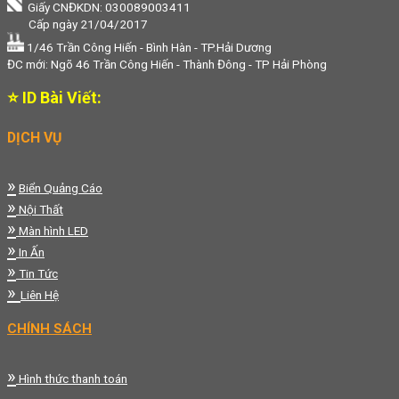
Giấy CNĐKDN: 030089003411
Cấp ngày 21/04/2017
1/46 Trần Công Hiến - Bình Hàn - TP.Hải Dương
ĐC mới: Ngõ 46 Trần Công Hiến - Thành Đông - TP Hải Phòng
⭐ ID Bài Viết:
DỊCH VỤ
»
Biển Quảng Cáo
»
Nội Thất
»
Màn hình LED
»
In Ấn
»
Tin Tức
»
Liên Hệ
CHÍNH SÁCH
»
Hình thức thanh toán