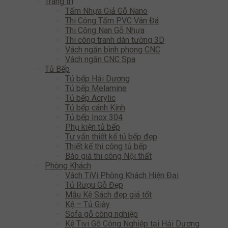
Trang trí
Tấm Nhựa Giả Gỗ Nano
Thi Công Tấm PVC Vân Đá
Thi Công Nan Gỗ Nhựa
Thi công tranh dán tường 3D
Vách ngăn bình phong CNC
Vách ngăn CNC Spa
Tủ Bếp
Tủ bếp Hải Dương
Tủ bếp Melamine
Tủ bếp Acrylic
Tủ bếp cánh Kính
Tủ bếp Inox 304
Phụ kiện tủ bếp
Tư vấn thiết kế tủ bếp đẹp
Thiết kế thi công tủ bếp
Báo giá thi công Nội thất
Phòng Khách
Vách TiVi Phòng Khách Hiện Đại
Tủ Rượu Gỗ Đẹp
Mẫu Kệ Sách đẹp giá tốt
Kệ – Tủ Giày
Sofa gỗ công nghiệp
Kệ Tivi Gỗ Công Nghiệp tại Hải Dương