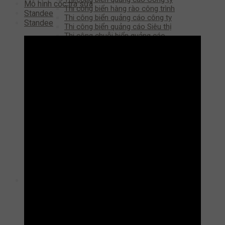
Mô hình cốc trà sữa
Thi công biển hàng rào công trình
Standee
Thi công biển quảng cáo công ty
Standee
Thi công biển quảng cáo Siêu thị
Thi công chuỗi biển quảng cáo
MÀN HÌNH LED
Màn hình LED P10 đơn sắc
Màn hình LED P10 ba màu
Màn hình LED P10 full color
Màn hình LED P5 full color
Màn hình LED P4 full color
Màn hình LED P3 full color
Màn Hình Led P2 Full Color
IN ẤN
Dịch Vụ In Decal ại Hải Dương
Dịch Vụ In Bạt Hiflex Tại Hải Dương
In Backlit Film
In Canvas Tại Hải Dương
In UV phẳng – UV cuộn
In tờ rơi
NỘI THẤT
Trang trí
Tấm Nhựa Giả Gỗ Nano
Thi Công Tấm PVC Vân Đá
Thi Công Nan Gỗ Nhựa