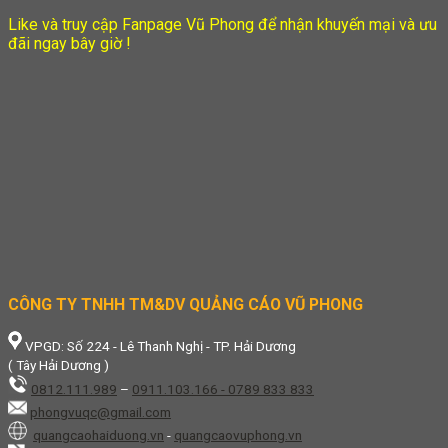
Like và truy cập Fanpage Vũ Phong để nhận khuyến mại và ưu
đãi ngay bây giờ !
CÔNG TY TNHH TM&DV QUẢNG CÁO VŨ PHONG
VPGD: Số 224 - Lê Thanh Nghị - TP. Hải Dương
( Tây Hải Dương )
0812.111.989
–
0911.103.166 - 0789 833 833
phongvuqc@gmail.com
quangcaohaiduong.vn
-
quangcaovuphong.vn