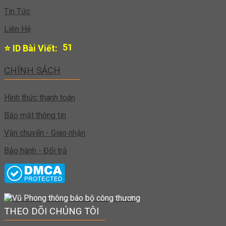
Tin Tức
Liên Hệ
50
⭐ ID Bài Viết:
CHÍNH SÁCH
Hình thức thanh toán
Bảo mật thông tin
Vận chuyển - Giao nhận
Bảo hành - Đổi trả
THEO DÕI CHÚNG TÔI