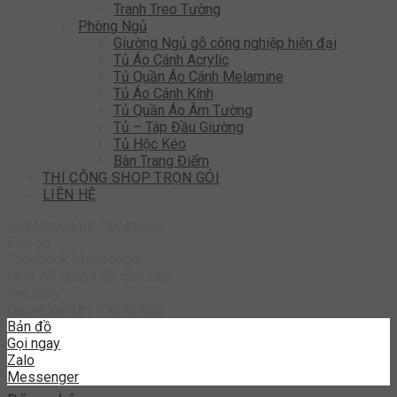
Tranh Treo Tường
Phòng Ngủ
Giường Ngủ gỗ công nghiệp hiện đại
Tủ Áo Cánh Acrylic
Tủ Quần Áo Cánh Melamine
Tủ Áo Cánh Kính
Tủ Quần Áo Âm Tường
Tủ – Táp Đầu Giường
Tủ Hộc Kéo
Bàn Trang Điểm
THI CÔNG SHOP TRỌN GÓI
LIÊN HỆ
Developed by
Tiepthitute
Bản đồ
Facebook Messenger
Chat với chúng tôi qua Zalo
Gọi ngay
Developed by
Tiepthitute
Bản đồ
Gọi ngay
Zalo
Messenger