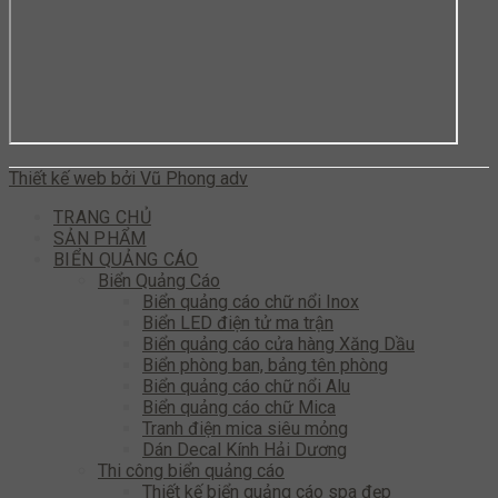
Thiết kế web bởi Vũ Phong adv
TRANG CHỦ
SẢN PHẨM
BIỂN QUẢNG CÁO
Biển Quảng Cáo
Biển quảng cáo chữ nổi Inox
Biển LED điện tử ma trận
Biển quảng cáo cửa hàng Xăng Dầu
Biển phòng ban, bảng tên phòng
Biển quảng cáo chữ nổi Alu
Biển quảng cáo chữ Mica
Tranh điện mica siêu mỏng
Dán Decal Kính Hải Dương
Thi công biển quảng cáo
Thiết kế biển quảng cáo spa đẹp