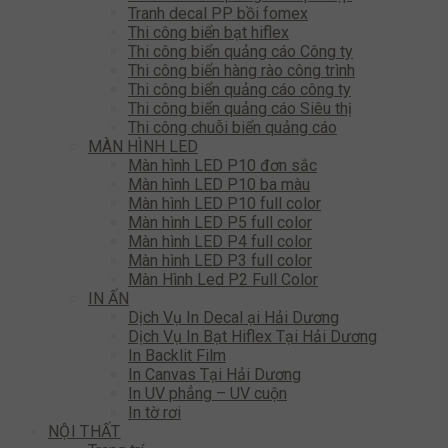
Tranh decal PP bồi fomex
Thi công biển bạt hiflex
Thi công biển quảng cáo Công ty
Thi công biển hàng rào công trình
Thi công biển quảng cáo công ty
Thi công biển quảng cáo Siêu thị
Thi công chuỗi biển quảng cáo
MÀN HÌNH LED
Màn hình LED P10 đơn sắc
Màn hình LED P10 ba màu
Màn hình LED P10 full color
Màn hình LED P5 full color
Màn hình LED P4 full color
Màn hình LED P3 full color
Màn Hình Led P2 Full Color
IN ẤN
Dịch Vụ In Decal ại Hải Dương
Dịch Vụ In Bạt Hiflex Tại Hải Dương
In Backlit Film
In Canvas Tại Hải Dương
In UV phẳng – UV cuộn
In tờ rơi
NỘI THẤT