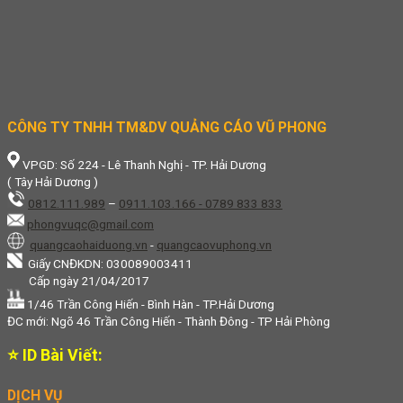
CÔNG TY TNHH TM&DV QUẢNG CÁO VŨ PHONG
VPGD: Số 224 - Lê Thanh Nghị - TP. Hải Dương
( Tây Hải Dương )
0812.111.989
–
0911.103.166 - 0789 833 833
phongvuqc@gmail.com
quangcaohaiduong.vn
-
quangcaovuphong.vn
Giấy CNĐKDN: 030089003411
Cấp ngày 21/04/2017
1/46 Trần Công Hiến - Bình Hàn - TP.Hải Dương
ĐC mới: Ngõ 46 Trần Công Hiến - Thành Đông - TP Hải Phòng
⭐ ID Bài Viết:
DỊCH VỤ