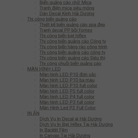
Biển quảng cáo chữ Mica
Tranh điện mica siêu mỏng
Dán Decal Kính Hải Dương
Thi công biển quảng cáo
Thiết kế biển quảng cáo spa đẹp
Tranh decal PP bồi fomex
Thi công biển bạt hiflex
Thi công biển quảng cáo Công ty
Thi công biển hàng rào công trình
Thi công biển quảng cáo công ty
Thi công biển quảng cáo Siêu thị
Thi công chuỗi biển quảng cáo
MÀN HÌNH LED
Màn hình LED P10 đơn sắc
Màn hình LED P10 ba màu
Màn hình LED P10 full color
Màn hình LED P5 full color
Màn hình LED P4 full color
Màn hình LED P3 full color
Màn Hình Led P2 Full Color
IN ẤN
Dịch Vụ In Decal ại Hải Dương
Dịch Vụ In Bạt Hiflex Tại Hải Dương
In Backlit Film
In Canvas Tại Hải Dương