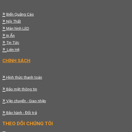
»
Biển Quảng Cáo
»
Nội Thất
»
Màn hình LED
»
In Ấn
»
Tin Tức
»
Liên Hệ
CHÍNH SÁCH
»
Hình thức thanh toán
»
Bảo mật thông tin
»
Vận chuyển - Giao nhận
»
Bảo hành - Đổi trả
THEO DÕI CHÚNG TÔI