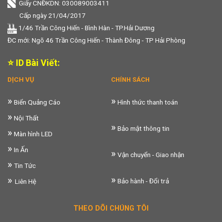
Giấy CNĐKDN: 030089003411
Cấp ngày 21/04/2017
1/46 Trần Công Hiến - Bình Hàn - TP.Hải Dương
ĐC mới: Ngõ 46 Trần Công Hiến - Thành Đông - TP Hải Phòng
⭐ ID Bài Viết:
DỊCH VỤ
CHÍNH SÁCH
»
»
Biển Quảng Cáo
Hình thức thanh toán
»
Nội Thất
»
Bảo mật thông tin
»
Màn hình LED
»
In Ấn
»
Vận chuyển - Giao nhận
»
Tin Tức
»
»
Bảo hành - Đổi trả
Liên Hệ
THEO DÕI CHÚNG TÔI