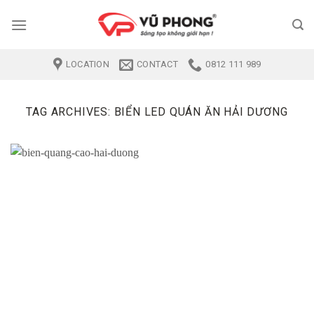
Skip
to
content
LOCATION
CONTACT
0812 111 989
TAG ARCHIVES:
BIỂN LED QUÁN ĂN HẢI DƯƠNG