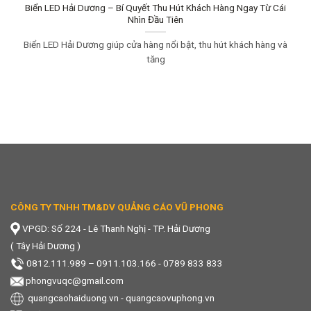
Biển LED Hải Dương – Bí Quyết Thu Hút Khách Hàng Ngay Từ Cái
Nhìn Đầu Tiên
Biển LED Hải Dương giúp cửa hàng nổi bật, thu hút khách hàng và
tăng
CÔNG TY TNHH TM&DV QUẢNG CÁO VŨ PHONG
VPGD: Số 224 - Lê Thanh Nghị - TP. Hải Dương
( Tây Hải Dương )
0812.111.989
–
0911.103.166 - 0789 833 833
phongvuqc@gmail.com
quangcaohaiduong.vn
-
quangcaovuphong.vn