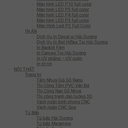
Màn hình LED P10 full color
Màn hình LED P5 full color
Màn hình LED P4 full color
Màn hình LED P3 full color
Màn Hình Led P2 Full Color
IN ẤN
Dịch Vụ In Decal ại Hải Dương
Dịch Vụ In Bạt Hiflex Tại Hải Dương
In Backlit Film
In Canvas Tại Hải Dương
In UV phẳng – UV cuộn
In tờ rơi
NỘI THẤT
Trang trí
Tấm Nhựa Giả Gỗ Nano
Thi Công Tấm PVC Vân Đá
Thi Công Nan Gỗ Nhựa
Thi công tranh dán tường 3D
Vách ngăn bình phong CNC
Vách ngăn CNC Spa
Tủ Bếp
Tủ bếp Hải Dương
Tủ bếp Melamine