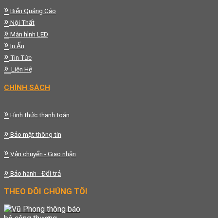
»
Biển Quảng Cáo
»
Nội Thất
»
Màn hình LED
»
In Ấn
»
Tin Tức
»
Liên Hệ
CHÍNH SÁCH
»
Hình thức thanh toán
»
Bảo mật thông tin
»
Vận chuyển - Giao nhận
»
Bảo hành - Đổi trả
THEO DÕI CHÚNG TÔI