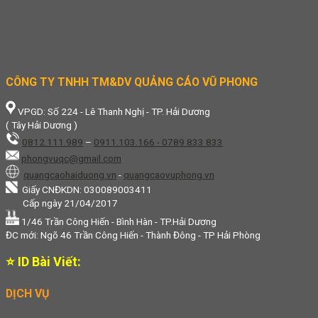
CÔNG TY TNHH TM&DV QUẢNG CÁO VŨ PHONG
VPGD: Số 224 - Lê Thanh Nghị - TP. Hải Dương
( Tây Hải Dương )
0812.111.989
–
0911.103.166 - 0789 833 833
phongvuqc@gmail.com
quangcaohaiduong.vn
-
quangcaovuphong.vn
Giấy CNĐKDN: 030089003411
Cấp ngày 21/04/2017
1/46 Trần Công Hiến - Bình Hàn - TP.Hải Dương
ĐC mới: Ngõ 46 Trần Công Hiến - Thành Đông - TP Hải Phòng
⭐ ID Bài Viết:
DỊCH VỤ