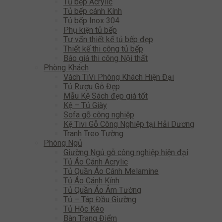
Tủ bếp Acrylic
Tủ bếp cánh Kính
Tủ bếp Inox 304
Phụ kiện tủ bếp
Tư vấn thiết kế tủ bếp đẹp
Thiết kế thi công tủ bếp
Báo giá thi công Nội thất
Phòng Khách
Vách TiVi Phòng Khách Hiện Đại
Tủ Rượu Gỗ Đẹp
Mẫu Kệ Sách đẹp giá tốt
Kệ – Tủ Giày
Sofa gỗ công nghiệp
Kệ Tivi Gỗ Công Nghiệp tại Hải Dương
Tranh Treo Tường
Phòng Ngủ
Giường Ngủ gỗ công nghiệp hiện đại
Tủ Áo Cánh Acrylic
Tủ Quần Áo Cánh Melamine
Tủ Áo Cánh Kính
Tủ Quần Áo Âm Tường
Tủ – Táp Đầu Giường
Tủ Hộc Kéo
Bàn Trang Điểm