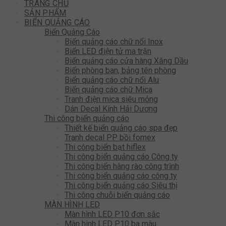
TRANG CHỦ
SẢN PHẨM
BIỂN QUẢNG CÁO
Biển Quảng Cáo
Biển quảng cáo chữ nổi Inox
Biển LED điện tử ma trận
Biển quảng cáo cửa hàng Xăng Dầu
Biển phòng ban, bảng tên phòng
Biển quảng cáo chữ nổi Alu
Biển quảng cáo chữ Mica
Tranh điện mica siêu mỏng
Dán Decal Kính Hải Dương
Thi công biển quảng cáo
Thiết kế biển quảng cáo spa đẹp
Tranh decal PP bồi fomex
Thi công biển bạt hiflex
Thi công biển quảng cáo Công ty
Thi công biển hàng rào công trình
Thi công biển quảng cáo công ty
Thi công biển quảng cáo Siêu thị
Thi công chuỗi biển quảng cáo
MÀN HÌNH LED
Màn hình LED P10 đơn sắc
Màn hình LED P10 ba màu