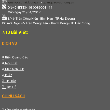
quangcaohaiduong.vn
-
quangcaovuphong.vn
Giấy CNĐKDN: 030089003411
Cấp ngày 21/04/2017
1/46 Trần Công Hiến - Bình Hàn - TP.Hải Dương
ĐC mới: Ngõ 46 Trần Công Hiến - Thành Đông - TP Hải Phòng
⭐ ID Bài Viết:
DỊCH VỤ
»
Biển Quảng Cáo
»
Nội Thất
»
Màn hình LED
»
In Ấn
»
Tin Tức
»
Liên Hệ
CHÍNH SÁCH
»
Hình thức thanh toán