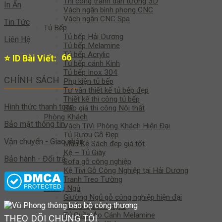
Thi công tranh dán tường 3D
In Ấn
Vách ngăn bình phong CNC
Vách ngăn CNC Spa
Tin Tức
Tủ Bếp
Tủ bếp Hải Dương
Liên Hệ
Tủ bếp Melamine
Tủ bếp Acrylic
65
⭐ ID Bài Viết:
Tủ bếp cánh Kính
Tủ bếp Inox 304
CHÍNH SÁCH
Phụ kiện tủ bếp
Tư vấn thiết kế tủ bếp đẹp
Thiết kế thi công tủ bếp
Hình thức thanh toán
Báo giá thi công Nội thất
Phòng Khách
Bảo mật thông tin
Vách TiVi Phòng Khách Hiện Đại
Tủ Rượu Gỗ Đẹp
Vận chuyển - Giao nhận
Mẫu Kệ Sách đẹp giá tốt
Kệ – Tủ Giày
Bảo hành - Đổi trả
Sofa gỗ công nghiệp
Kệ Tivi Gỗ Công Nghiệp tại Hải Dương
Tranh Treo Tường
Phòng Ngủ
Giường Ngủ gỗ công nghiệp hiện đại
Tủ Áo Cánh Acrylic
Tủ Quần Áo Cánh Melamine
THEO DÕI CHÚNG TÔI