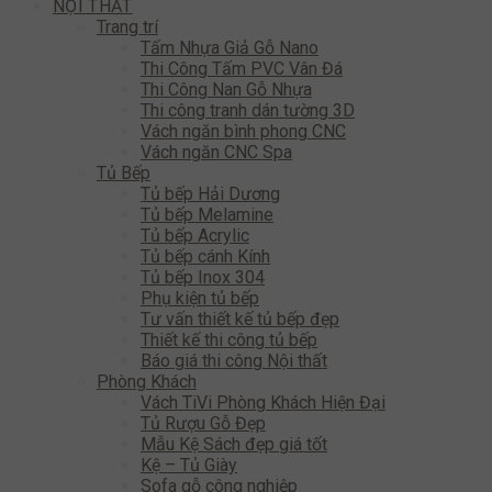
NỘI THẤT
Trang trí
Tấm Nhựa Giả Gỗ Nano
Thi Công Tấm PVC Vân Đá
Thi Công Nan Gỗ Nhựa
Thi công tranh dán tường 3D
Vách ngăn bình phong CNC
Vách ngăn CNC Spa
Tủ Bếp
Tủ bếp Hải Dương
Tủ bếp Melamine
Tủ bếp Acrylic
Tủ bếp cánh Kính
Tủ bếp Inox 304
Phụ kiện tủ bếp
Tư vấn thiết kế tủ bếp đẹp
Thiết kế thi công tủ bếp
Báo giá thi công Nội thất
Phòng Khách
Vách TiVi Phòng Khách Hiện Đại
Tủ Rượu Gỗ Đẹp
Mẫu Kệ Sách đẹp giá tốt
Kệ – Tủ Giày
Sofa gỗ công nghiệp