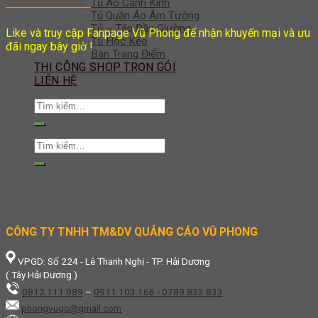
Tủ Áo Cánh Kính
Tủ Quần Áo Âm Tường
Tủ – Táp Đầu Giường
Like và truy cập Fanpage Vũ Phong để nhận khuyến mại và ưu
Tủ Hộc Kéo
đãi ngay bây giờ !
Bàn Trang Điểm
THI CÔNG SHOP TRỌN GÓI
LIÊN HỆ
Tìm
kiếm:
Tìm
kiếm:
CÔNG TY TNHH TM&DV QUẢNG CÁO VŨ PHONG
VPGD: Số 224 - Lê Thanh Nghị - TP. Hải Dương
( Tây Hải Dương )
0812.111.989
–
0911.103.166 - 0789 833 833
phongvuqc@gmail.com