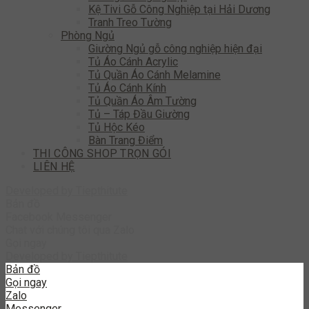
Kệ Tivi Gỗ Công Nghiệp tại Hải Dương
Tranh Treo Tường
Phòng Ngủ
Giường Ngủ gỗ công nghiệp hiện đại
Tủ Áo Cánh Acrylic
Tủ Quần Áo Cánh Melamine
Tủ Áo Cánh Kính
Tủ Quần Áo Âm Tường
Tủ – Táp Đầu Giường
Tủ Hộc Kéo
Bàn Trang Điểm
THI CÔNG SHOP TRỌN GÓI
LIÊN HỆ
Developed by
Tiepthitute
Bản đồ
Facebook Messenger
Chat với chúng tôi qua Zalo
Gọi ngay
Developed by
Tiepthitute
Bản đồ
Gọi ngay
Zalo
Messenger