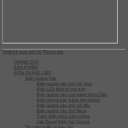
Thiết kế web bởi Vũ Phong adv
TRANG CHỦ
SẢN PHẨM
BIỂN QUẢNG CÁO
Biển Quảng Cáo
Biển quảng cáo chữ nổi Inox
Biển LED điện tử ma trận
Biển quảng cáo cửa hàng Xăng Dầu
Biển phòng ban, bảng tên phòng
Biển quảng cáo chữ nổi Alu
Biển quảng cáo chữ Mica
Tranh điện mica siêu mỏng
Dán Decal Kính Hải Dương
Thi công biển quảng cáo