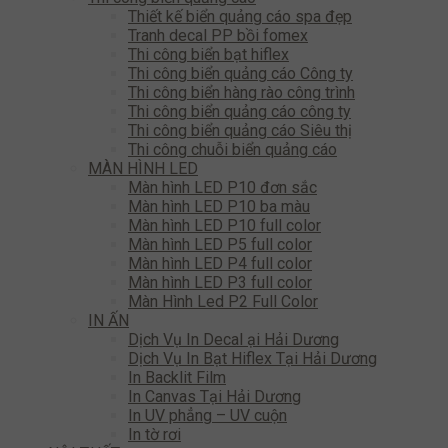
Thiết kế biển quảng cáo spa đẹp
Tranh decal PP bồi fomex
Thi công biển bạt hiflex
Thi công biển quảng cáo Công ty
Thi công biển hàng rào công trình
Thi công biển quảng cáo công ty
Thi công biển quảng cáo Siêu thị
Thi công chuỗi biển quảng cáo
MÀN HÌNH LED
Màn hình LED P10 đơn sắc
Màn hình LED P10 ba màu
Màn hình LED P10 full color
Màn hình LED P5 full color
Màn hình LED P4 full color
Màn hình LED P3 full color
Màn Hình Led P2 Full Color
IN ẤN
Dịch Vụ In Decal ại Hải Dương
Dịch Vụ In Bạt Hiflex Tại Hải Dương
In Backlit Film
In Canvas Tại Hải Dương
In UV phẳng – UV cuộn
In tờ rơi