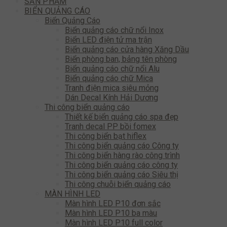
SẢN PHẨM
BIỂN QUẢNG CÁO
Biển Quảng Cáo
Biển quảng cáo chữ nổi Inox
Biển LED điện tử ma trận
Biển quảng cáo cửa hàng Xăng Dầu
Biển phòng ban, bảng tên phòng
Biển quảng cáo chữ nổi Alu
Biển quảng cáo chữ Mica
Tranh điện mica siêu mỏng
Dán Decal Kính Hải Dương
Thi công biển quảng cáo
Thiết kế biển quảng cáo spa đẹp
Tranh decal PP bồi fomex
Thi công biển bạt hiflex
Thi công biển quảng cáo Công ty
Thi công biển hàng rào công trình
Thi công biển quảng cáo công ty
Thi công biển quảng cáo Siêu thị
Thi công chuỗi biển quảng cáo
MÀN HÌNH LED
Màn hình LED P10 đơn sắc
Màn hình LED P10 ba màu
Màn hình LED P10 full color