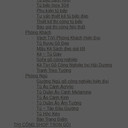
Tủ bếp Inox 304
Phụ kiện tủ bếp
Tư vấn thiết kế tủ bếp đẹp
Thiết kế thi công tủ bếp
Báo giá thi công Nội thất
Phòng Khách
Vách TiVi Phòng Khách Hiện Đại
Tủ Rượu Gỗ Đẹp
Mẫu Kệ Sách đẹp giá tốt
Kệ – Tủ Giày
Sofa gỗ công nghiệp
Kệ Tivi Gỗ Công Nghiệp tại Hải Dương
Tranh Treo Tường
Phòng Ngủ
Giường Ngủ gỗ công nghiệp hiện đại
Tủ Áo Cánh Acrylic
Tủ Quần Áo Cánh Melamine
Tủ Áo Cánh Kính
Tủ Quần Áo Âm Tường
Tủ – Táp Đầu Giường
Tủ Hộc Kéo
Bàn Trang Điểm
THI CÔNG SHOP TRỌN GÓI