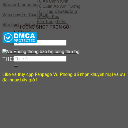
Tủ Áo Cánh Kính
Bảo mật thông tin
Tủ Quần Áo Âm Tường
Tủ – Táp Đầu Giường
Vận chuyển - Giao nhận
Tủ Hộc Kéo
Bàn Trang Điểm
Bảo hành - Đổi trả
THI CÔNG SHOP TRỌN GÓI
LIÊN HỆ
Tìm
kiếm:
Tìm
THEO DÕI CHÚNG TÔI
kiếm:
Like và truy cập Fanpage Vũ Phong để nhận khuyến mại và ưu
đãi ngay bây giờ !