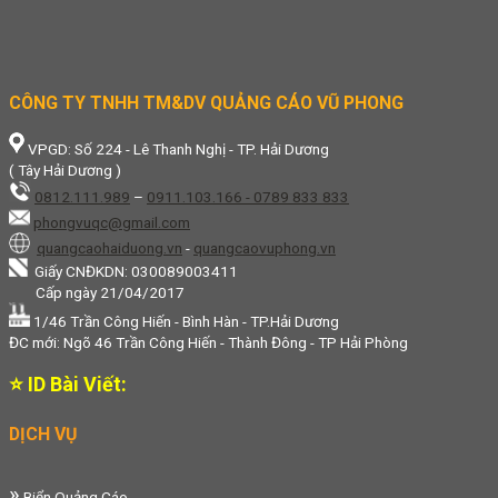
CÔNG TY TNHH TM&DV QUẢNG CÁO VŨ PHONG
VPGD: Số 224 - Lê Thanh Nghị - TP. Hải Dương
( Tây Hải Dương )
0812.111.989
–
0911.103.166 - 0789 833 833
phongvuqc@gmail.com
quangcaohaiduong.vn
-
quangcaovuphong.vn
Giấy CNĐKDN: 030089003411
Cấp ngày 21/04/2017
1/46 Trần Công Hiến - Bình Hàn - TP.Hải Dương
ĐC mới: Ngõ 46 Trần Công Hiến - Thành Đông - TP Hải Phòng
⭐ ID Bài Viết:
DỊCH VỤ
»
Biển Quảng Cáo