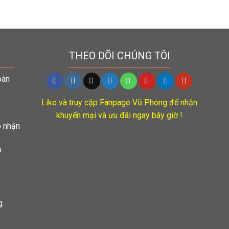
THEO DÕI CHÚNG TÔI
oán
n
Like và truy cập Fanpage Vũ Phong để nhận
khuyến mại và ưu đãi ngay bây giờ !
o nhận
ả