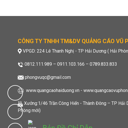
CÔNG TY TNHH TM&DV QUẢNG CÁO VŨ 
VPGD: 224 Lê Thanh Nghị - TP Hải Dương ( Hải Phòn
0812.111.989
–
0911.103.166
–
0789.833.833
phongvuqc@gmail.com
www.quangcaohaiduong.vn
-
www.quangcaovuphon
Xưởng:1/46 Trần Công Hiến - Thành Đông – TP Hải 
Phòng mới)