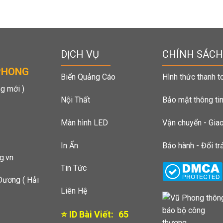
DỊCH VỤ
CHÍNH SÁCH
PHONG
Biển Quảng Cáo
Hình thức thanh t
g mới )
Nội Thất
Bảo mật thông ti
Màn hình LED
Vận chuyển - Gia
In Ấn
Bảo hành - Đổi tr
g.vn
Tin Tức
Dương ( Hải
Liên Hệ
⭐ ID Bài Viết:
64