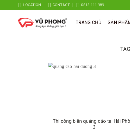
Skip
LOCATION
CONTACT
0812 111 989
to
content
TRANG CHỦ
SẢN PHẨ
TAG
Thi công biển quảng cáo tại Hải Ph
3