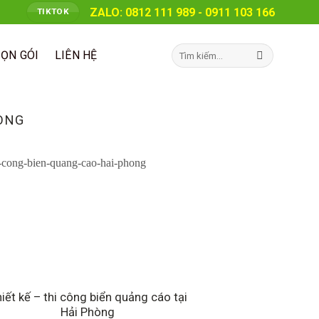
ZALO: 0812 111 989 - 0911 103 166
TIKTOK
Tìm
RỌN GÓI
LIÊN HỆ
kiếm:
ÒNG
iết kế – thi công biển quảng cáo tại
Hải Phòng