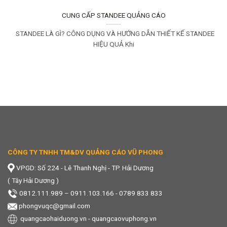
CUNG CẤP STANDEE QUẢNG CÁO
STANDEE LÀ GÌ? CÔNG DỤNG VÀ HƯỚNG DẪN THIẾT KẾ STANDEE
HIỆU QUẢ Khi
CÔNG TY TNHH TM&DV QUẢNG CÁO VŨ PHONG
VPGD: Số 224 - Lê Thanh Nghị - TP. Hải Dương
( Tây Hải Dương )
0812.111.989
–
0911.103.166 - 0789 833 833
phongvuqc@gmail.com
quangcaohaiduong.vn
-
quangcaovuphong.vn