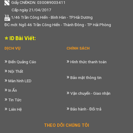
Giấy CNĐKDN: 030089003411
Cấp ngày 21/04/2017
1/46 Trần Công Hiến - Bình Hàn - TP.Hải Dương
ĐC mới: Ngõ 46 Trần Công Hiến - Thành Đông - TP Hải Phòng
⭐ ID Bài Viết:
DỊCH VỤ
CHÍNH SÁCH
»
»
Biển Quảng Cáo
Hình thức thanh toán
»
Nội Thất
»
Bảo mật thông tin
»
Màn hình LED
»
In Ấn
»
Vận chuyển - Giao nhận
»
Tin Tức
»
»
Bảo hành - Đổi trả
Liên Hệ
THEO DÕI CHÚNG TÔI