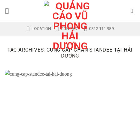
Skip
to
content
LOCATION
CONTACT
0812 111 989
TAG ARCHIVES:
CUNG CẤP CHÂN STANDEE TẠI HẢI
DƯƠNG