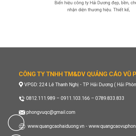
Biển hiệu công ty Hải Dương đẹp, bền, c
nhận diện thương hiệu. Thiết kế,
CÔNG TY TNHH TM&DV QUẢNG CÁO VŨ 
VPGD: 224 Lê Thanh Nghị - TP Hải Dương ( Hải Phòn
0812.111.989
–
0911.103.166
–
0789.833.833
phongvuqc@gmail.com
www.quangcaohaiduong.vn
-
www.quangcaovuphon