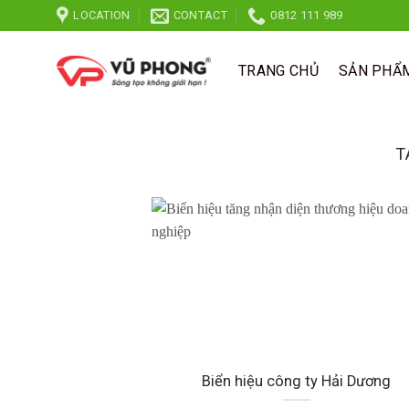
Skip
LOCATION
CONTACT
0812 111 989
to
content
TRANG CHỦ
SẢN PHẨ
T
Biển hiệu công ty Hải Dương