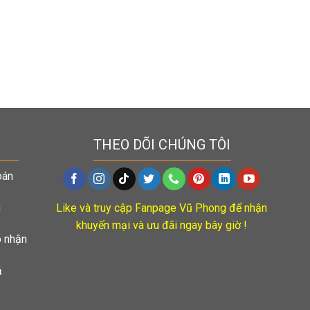
THEO DÕI CHÚNG TÔI
oán
n
Like và truy cập Fanpage Vũ Phong để nhận
khuyến mại và ưu đãi ngay bây giờ !
o nhận
ả