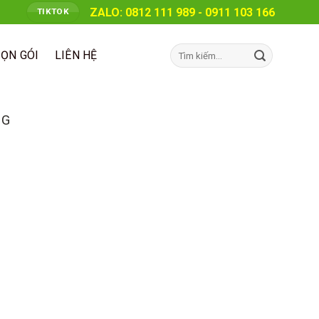
ZALO: 0812 111 989 - 0911 103 166
TIKTOK
Tìm
RỌN GÓI
LIÊN HỆ
kiếm:
NG