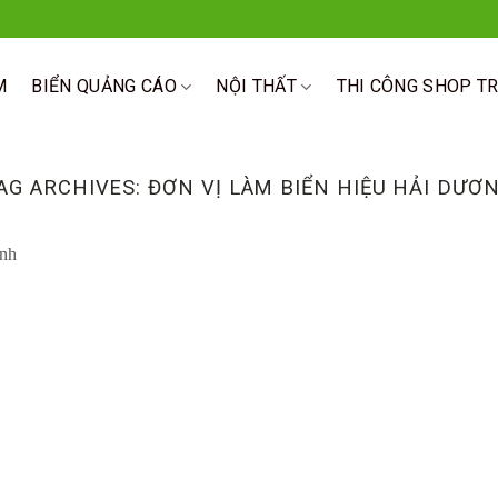
M
BIỂN QUẢNG CÁO
NỘI THẤT
THI CÔNG SHOP T
AG ARCHIVES:
ĐƠN VỊ LÀM BIỂN HIỆU HẢI DƯƠ