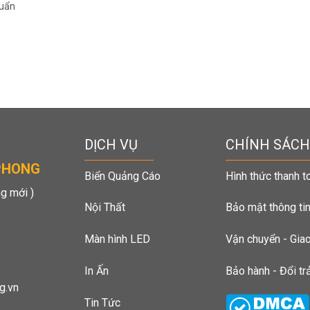
huẩn
DỊCH VỤ
CHÍNH SÁCH
PHONG
Biển Quảng Cáo
Hình thức thanh t
g mới )
Nội Thất
Bảo mật thông ti
Màn hình LED
Vận chuyển - Gia
In Ấn
Bảo hành - Đổi tr
g.vn
Tin Tức