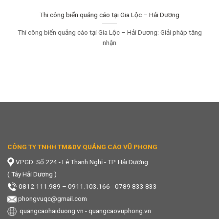
Thi công biển quảng cáo tại Gia Lộc – Hải Dương
Thi công biển quảng cáo tại Gia Lộc – Hải Dương: Giải pháp tăng
nhận
CÔNG TY TNHH TM&DV QUẢNG CÁO VŨ PHONG
VPGD: Số 224 - Lê Thanh Nghị - TP. Hải Dương
( Tây Hải Dương )
0812.111.989
–
0911.103.166 - 0789 833 833
phongvuqc@gmail.com
quangcaohaiduong.vn
-
quangcaovuphong.vn