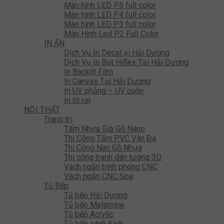
Màn hình LED P5 full color
Màn hình LED P4 full color
Màn hình LED P3 full color
Màn Hình Led P2 Full Color
IN ẤN
Dịch Vụ In Decal ại Hải Dương
Dịch Vụ In Bạt Hiflex Tại Hải Dương
In Backlit Film
In Canvas Tại Hải Dương
In UV phẳng – UV cuộn
In tờ rơi
NỘI THẤT
Trang trí
Tấm Nhựa Giả Gỗ Nano
Thi Công Tấm PVC Vân Đá
Thi Công Nan Gỗ Nhựa
Thi công tranh dán tường 3D
Vách ngăn bình phong CNC
Vách ngăn CNC Spa
Tủ Bếp
Tủ bếp Hải Dương
Tủ bếp Melamine
Tủ bếp Acrylic
Tủ bếp cánh Kính