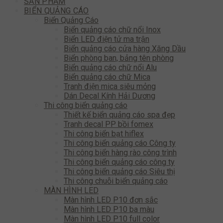
SẢN PHẨM
BIỂN QUẢNG CÁO
Biển Quảng Cáo
Biển quảng cáo chữ nổi Inox
Biển LED điện tử ma trận
Biển quảng cáo cửa hàng Xăng Dầu
Biển phòng ban, bảng tên phòng
Biển quảng cáo chữ nổi Alu
Biển quảng cáo chữ Mica
Tranh điện mica siêu mỏng
Dán Decal Kính Hải Dương
Thi công biển quảng cáo
Thiết kế biển quảng cáo spa đẹp
Tranh decal PP bồi fomex
Thi công biển bạt hiflex
Thi công biển quảng cáo Công ty
Thi công biển hàng rào công trình
Thi công biển quảng cáo công ty
Thi công biển quảng cáo Siêu thị
Thi công chuỗi biển quảng cáo
MÀN HÌNH LED
Màn hình LED P10 đơn sắc
Màn hình LED P10 ba màu
Màn hình LED P10 full color