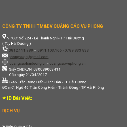
CÔNG TY TNHH TM&DV QUẢNG CÁO VŨ PHONG
VPGD: Số 224 - Lê Thanh Nghị - TP. Hải Dương
( Tây Hải Dương )
0812.111.989
–
0911.103.166 - 0789 833 833
phongvuqc@gmail.com
quangcaohaiduong.vn
-
quangcaovuphong.vn
Giấy CNĐKDN: 030089003411
Cấp ngày 21/04/2017
1/46 Trần Công Hiến - Bình Hàn - TP.Hải Dương
ĐC mới: Ngõ 46 Trần Công Hiến - Thành Đông - TP Hải Phòng
⭐ ID Bài Viết:
DỊCH VỤ
»
Biển Quảng Cáo