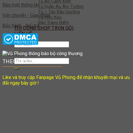
Tủ Áo Cánh Kính
Bảo mật thông tin
Tủ Quần Áo Âm Tường
Tủ – Táp Đầu Giường
Vận chuyển - Giao nhận
Tủ Hộc Kéo
Bàn Trang Điểm
Bảo hành - Đổi trả
THI CÔNG SHOP TRỌN GÓI
LIÊN HỆ
Tìm
kiếm:
Tìm
THEO DÕI CHÚNG TÔI
kiếm:
Like và truy cập Fanpage Vũ Phong để nhận khuyến mại và ưu
đãi ngay bây giờ !