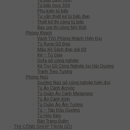
Tủ bếp Inox 304
Phụ kiện tủ bếp
Tư vấn thiết kế tủ bếp đẹp
Thiết kế thi công tủ bếp
Báo giá thi công Nội thất
Phòng Khách
Vách TiVi Phòng Khách Hiện Đại
Tủ Rượu Gỗ Đẹp
Mẫu Kệ Sách đẹp giá tốt
Kệ – Tủ Giày
Sofa gỗ công nghiệp
Kệ Tivi Gỗ Công Nghiệp tại Hải Dương
Tranh Treo Tường
Phòng Ngủ
Giường Ngủ gỗ công nghiệp hiện đại
Tủ Áo Cánh Acrylic
Tủ Quần Áo Cánh Melamine
Tủ Áo Cánh Kính
Tủ Quần Áo Âm Tường
Tủ – Táp Đầu Giường
Tủ Hộc Kéo
Bàn Trang Điểm
THI CÔNG SHOP TRỌN GÓI