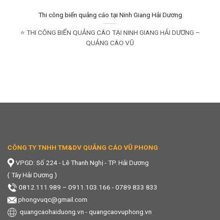
Thi công biển quảng cáo tại Ninh Giang Hải Dương
⭐ THI CÔNG BIỂN QUẢNG CÁO TẠI NINH GIANG HẢI DƯƠNG –
QUẢNG CÁO VŨ
CÔNG TY TNHH TM&DV QUẢNG CÁO VŨ PHONG
VPGD: Số 224 - Lê Thanh Nghị - TP. Hải Dương
( Tây Hải Dương )
0812.111.989
–
0911.103.166 - 0789 833 833
phongvuqc@gmail.com
quangcaohaiduong.vn
-
quangcaovuphong.vn