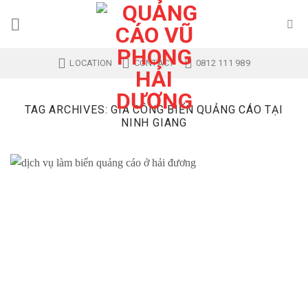
Skip
to
content
LOCATION
CONTACT
0812 111 989
TAG ARCHIVES:
GIA CÔNG BIỂN QUẢNG CÁO TẠI
NINH GIANG