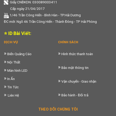
Giấy CNĐKDN: 030089003411
Cấp ngày 21/04/2017
1/46 Trần Công Hiến - Bình Hàn - TP.Hải Dương
ĐC mới: Ngõ 46 Trần Công Hiến - Thành Đông - TP Hải Phòng
⭐ ID Bài Viết:
DỊCH VỤ
CHÍNH SÁCH
»
»
Biển Quảng Cáo
Hình thức thanh toán
»
Nội Thất
»
Bảo mật thông tin
»
Màn hình LED
»
In Ấn
»
Vận chuyển - Giao nhận
»
Tin Tức
»
»
Bảo hành - Đổi trả
Liên Hệ
THEO DÕI CHÚNG TÔI