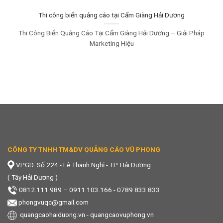
Thi công biển quảng cáo tại Cẩm Giàng Hải Dương
Thi Công Biển Quảng Cáo Tại Cẩm Giàng Hải Dương – Giải Pháp
Marketing Hiệu
CÔNG TY TNHH TM&DV QUẢNG CÁO VŨ PHONG
VPGD: Số 224 - Lê Thanh Nghị - TP. Hải Dương
( Tây Hải Dương )
0812.111.989
–
0911.103.166 - 0789 833 833
phongvuqc@gmail.com
quangcaohaiduong.vn
-
quangcaovuphong.vn