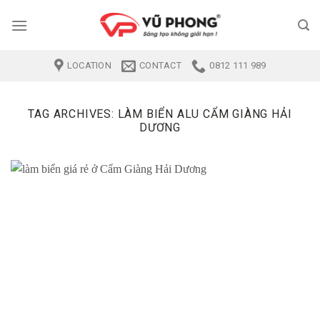
Skip
to
content
LOCATION
CONTACT
0812 111 989
TAG ARCHIVES:
LÀM BIỂN ALU CẨM GIÀNG HẢI
DƯƠNG