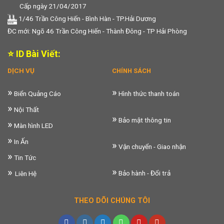
Cấp ngày 21/04/2017
1/46 Trần Công Hiến - Bình Hàn - TP.Hải Dương
ĐC mới: Ngõ 46 Trần Công Hiến - Thành Đông - TP Hải Phòng
⭐ ID Bài Viết:
DỊCH VỤ
CHÍNH SÁCH
»
»
Biển Quảng Cáo
Hình thức thanh toán
»
Nội Thất
»
Bảo mật thông tin
»
Màn hình LED
»
In Ấn
»
Vận chuyển - Giao nhận
»
Tin Tức
»
»
Bảo hành - Đổi trả
Liên Hệ
THEO DÕI CHÚNG TÔI