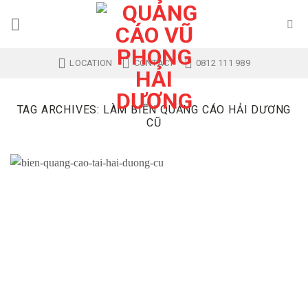
Skip
to
content
LOCATION
CONTACT
0812 111 989
TAG ARCHIVES:
LÀM BIỂN QUẢNG CÁO HẢI DƯƠNG
CŨ