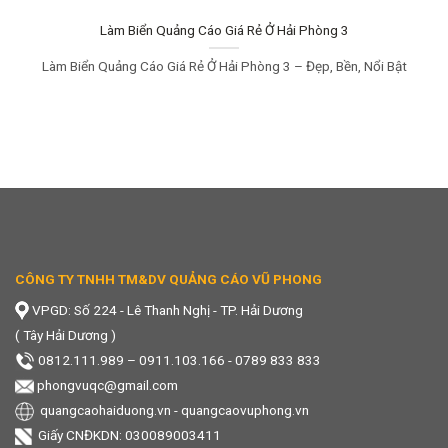
Làm Biển Quảng Cáo Giá Rẻ Ở Hải Phòng 3
Làm Biển Quảng Cáo Giá Rẻ Ở Hải Phòng 3 – Đẹp, Bền, Nổi Bật
CÔNG TY TNHH TM&DV QUẢNG CÁO VŨ PHONG
VPGD: Số 224 - Lê Thanh Nghị - TP. Hải Dương
( Tây Hải Dương )
0812.111.989
–
0911.103.166 - 0789 833 833
phongvuqc@gmail.com
quangcaohaiduong.vn
-
quangcaovuphong.vn
Giấy CNĐKDN: 030089003411