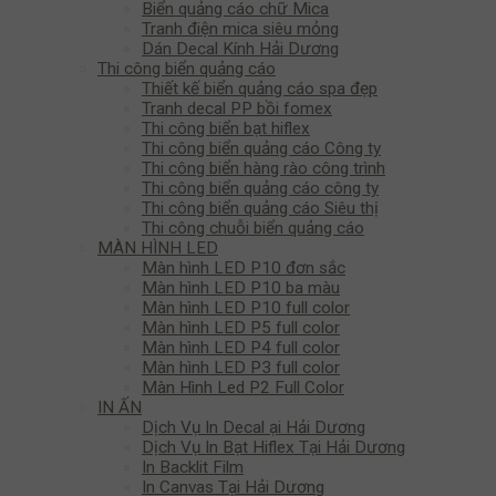
Biển quảng cáo chữ Mica
Tranh điện mica siêu mỏng
Dán Decal Kính Hải Dương
Thi công biển quảng cáo
Thiết kế biển quảng cáo spa đẹp
Tranh decal PP bồi fomex
Thi công biển bạt hiflex
Thi công biển quảng cáo Công ty
Thi công biển hàng rào công trình
Thi công biển quảng cáo công ty
Thi công biển quảng cáo Siêu thị
Thi công chuỗi biển quảng cáo
MÀN HÌNH LED
Màn hình LED P10 đơn sắc
Màn hình LED P10 ba màu
Màn hình LED P10 full color
Màn hình LED P5 full color
Màn hình LED P4 full color
Màn hình LED P3 full color
Màn Hình Led P2 Full Color
IN ẤN
Dịch Vụ In Decal ại Hải Dương
Dịch Vụ In Bạt Hiflex Tại Hải Dương
In Backlit Film
In Canvas Tại Hải Dương