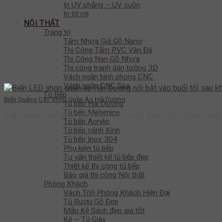
In UV phẳng – UV cuộn
In tờ rơi
NỘI THẤT
Trang trí
Tấm Nhựa Giả Gỗ Nano
Thi Công Tấm PVC Vân Đá
Thi Công Nan Gỗ Nhựa
Thi công tranh dán tường 3D
Vách ngăn bình phong CNC
Vách ngăn CNC Spa
Tủ Bếp
Biển Quảng Cáo Shop Quần Áo Hải Dương
Tủ bếp Hải Dương
Tủ bếp Melamine
Biển quảng cáo shop quần áo Hải Dương đẹp, thiết kế hiện đại, 
Tủ bếp Acrylic
Tủ bếp cánh Kính
Tủ bếp Inox 304
Phụ kiện tủ bếp
Tư vấn thiết kế tủ bếp đẹp
Thiết kế thi công tủ bếp
Báo giá thi công Nội thất
Phòng Khách
Vách TiVi Phòng Khách Hiện Đại
Tủ Rượu Gỗ Đẹp
Mẫu Kệ Sách đẹp giá tốt
Kệ – Tủ Giày