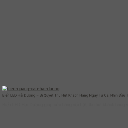
Biển LED Hải Dương – Bí Quyết Thu Hút Khách Hàng Ngay Từ Cái Nhìn Đầu T
Biển LED Hải Dương giúp cửa hàng nổi bật, thu hút khách hàng 