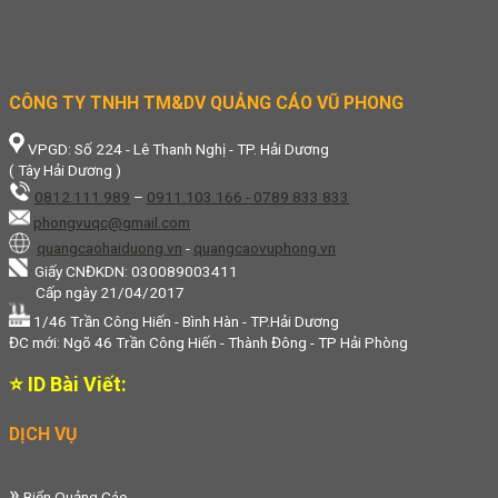
CÔNG TY TNHH TM&DV QUẢNG CÁO VŨ PHONG
VPGD: Số 224 - Lê Thanh Nghị - TP. Hải Dương
( Tây Hải Dương )
0812.111.989
–
0911.103.166 - 0789 833 833
phongvuqc@gmail.com
quangcaohaiduong.vn
-
quangcaovuphong.vn
Giấy CNĐKDN: 030089003411
Cấp ngày 21/04/2017
1/46 Trần Công Hiến - Bình Hàn - TP.Hải Dương
ĐC mới: Ngõ 46 Trần Công Hiến - Thành Đông - TP Hải Phòng
⭐ ID Bài Viết:
DỊCH VỤ
»
Biển Quảng Cáo