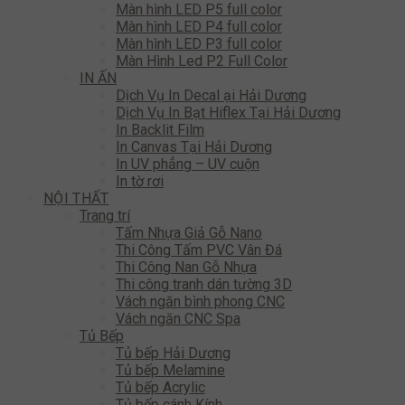
Màn hình LED P5 full color
Màn hình LED P4 full color
Màn hình LED P3 full color
Màn Hình Led P2 Full Color
IN ẤN
Dịch Vụ In Decal ại Hải Dương
Dịch Vụ In Bạt Hiflex Tại Hải Dương
In Backlit Film
In Canvas Tại Hải Dương
In UV phẳng – UV cuộn
In tờ rơi
NỘI THẤT
Trang trí
Tấm Nhựa Giả Gỗ Nano
Thi Công Tấm PVC Vân Đá
Thi Công Nan Gỗ Nhựa
Thi công tranh dán tường 3D
Vách ngăn bình phong CNC
Vách ngăn CNC Spa
Tủ Bếp
Tủ bếp Hải Dương
Tủ bếp Melamine
Tủ bếp Acrylic
Tủ bếp cánh Kính