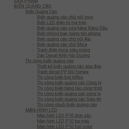
SẢN PHẨM
BIỂN QUẢNG CÁO
Biển Quảng Cáo
Biển quảng cáo chữ nổi Inox
Biển LED điện tử ma trận
Biển quảng cáo cửa hàng Xăng Dầu
Biển phòng ban, bảng tên phòng
Biển quảng cáo chữ nổi Alu
Biển quảng cáo chữ Mica
Tranh điện mica siêu mỏng
Dán Decal Kính Hải Dương
Thi công biển quảng cáo
Thiết kế biển quảng cáo spa đẹp
Tranh decal PP bồi fomex
Thi công biển bạt hiflex
Thi công biển quảng cáo Công ty
Thi công biển hàng rào công trình
Thi công biển quảng cáo công ty
Thi công biển quảng cáo Siêu thị
Thi công chuỗi biển quảng cáo
MÀN HÌNH LED
Màn hình LED P10 đơn sắc
Màn hình LED P10 ba màu
Màn hình LED P10 full color