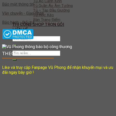
Tủ Áo Cánh Kính
Bảo mật thông tin
Tủ Quần Áo Âm Tường
Tủ – Táp Đầu Giường
Vận chuyển - Giao nhận
Tủ Hộc Kéo
Bàn Trang Điểm
Bảo hành - Đổi trả
THI CÔNG SHOP TRỌN GÓI
LIÊN HỆ
Tìm
kiếm:
Tìm
THEO DÕI CHÚNG TÔI
kiếm:
Like và truy cập Fanpage Vũ Phong để nhận khuyến mại và ưu
đãi ngay bây giờ !