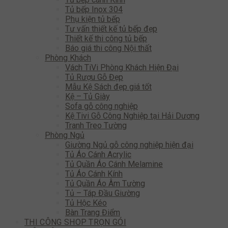
Tủ bếp Inox 304
Phụ kiện tủ bếp
Tư vấn thiết kế tủ bếp đẹp
Thiết kế thi công tủ bếp
Báo giá thi công Nội thất
Phòng Khách
Vách TiVi Phòng Khách Hiện Đại
Tủ Rượu Gỗ Đẹp
Mẫu Kệ Sách đẹp giá tốt
Kệ – Tủ Giày
Sofa gỗ công nghiệp
Kệ Tivi Gỗ Công Nghiệp tại Hải Dương
Tranh Treo Tường
Phòng Ngủ
Giường Ngủ gỗ công nghiệp hiện đại
Tủ Áo Cánh Acrylic
Tủ Quần Áo Cánh Melamine
Tủ Áo Cánh Kính
Tủ Quần Áo Âm Tường
Tủ – Táp Đầu Giường
Tủ Hộc Kéo
Bàn Trang Điểm
THI CÔNG SHOP TRỌN GÓI