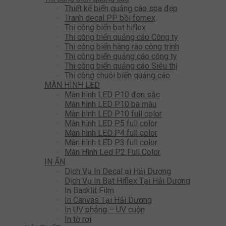
Thiết kế biển quảng cáo spa đẹp
Tranh decal PP bồi fomex
Thi công biển bạt hiflex
Thi công biển quảng cáo Công ty
Thi công biển hàng rào công trình
Thi công biển quảng cáo công ty
Thi công biển quảng cáo Siêu thị
Thi công chuỗi biển quảng cáo
MÀN HÌNH LED
Màn hình LED P10 đơn sắc
Màn hình LED P10 ba màu
Màn hình LED P10 full color
Màn hình LED P5 full color
Màn hình LED P4 full color
Màn hình LED P3 full color
Màn Hình Led P2 Full Color
IN ẤN
Dịch Vụ In Decal ại Hải Dương
Dịch Vụ In Bạt Hiflex Tại Hải Dương
In Backlit Film
In Canvas Tại Hải Dương
In UV phẳng – UV cuộn
In tờ rơi