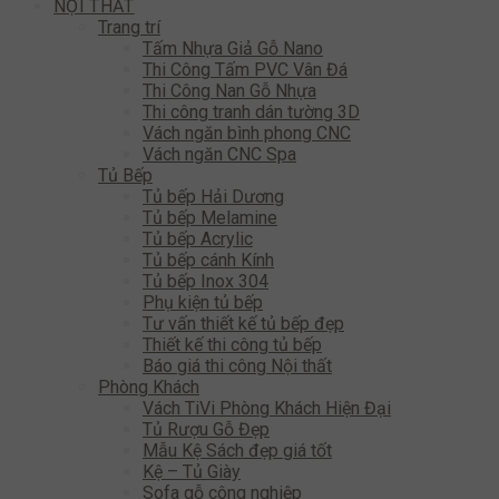
NỘI THẤT
Trang trí
Tấm Nhựa Giả Gỗ Nano
Thi Công Tấm PVC Vân Đá
Thi Công Nan Gỗ Nhựa
Thi công tranh dán tường 3D
Vách ngăn bình phong CNC
Vách ngăn CNC Spa
Tủ Bếp
Tủ bếp Hải Dương
Tủ bếp Melamine
Tủ bếp Acrylic
Tủ bếp cánh Kính
Tủ bếp Inox 304
Phụ kiện tủ bếp
Tư vấn thiết kế tủ bếp đẹp
Thiết kế thi công tủ bếp
Báo giá thi công Nội thất
Phòng Khách
Vách TiVi Phòng Khách Hiện Đại
Tủ Rượu Gỗ Đẹp
Mẫu Kệ Sách đẹp giá tốt
Kệ – Tủ Giày
Sofa gỗ công nghiệp