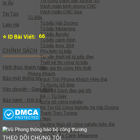
Thi công tranh dán tường 3D
In Ấn
Vách ngăn bình phong CNC
Vách ngăn CNC Spa
Tin Tức
Tủ Bếp
Tủ bếp Hải Dương
Liên Hệ
Tủ bếp Melamine
Tủ bếp Acrylic
65
⭐ ID Bài Viết:
Tủ bếp cánh Kính
Tủ bếp Inox 304
CHÍNH SÁCH
Phụ kiện tủ bếp
Tư vấn thiết kế tủ bếp đẹp
Thiết kế thi công tủ bếp
Hình thức thanh toán
Báo giá thi công Nội thất
Phòng Khách
Bảo mật thông tin
Vách TiVi Phòng Khách Hiện Đại
Tủ Rượu Gỗ Đẹp
Vận chuyển - Giao nhận
Mẫu Kệ Sách đẹp giá tốt
Kệ – Tủ Giày
Bảo hành - Đổi trả
Sofa gỗ công nghiệp
Kệ Tivi Gỗ Công Nghiệp tại Hải Dương
Tranh Treo Tường
Phòng Ngủ
Giường Ngủ gỗ công nghiệp hiện đại
Tủ Áo Cánh Acrylic
Tủ Quần Áo Cánh Melamine
THEO DÕI CHÚNG TÔI