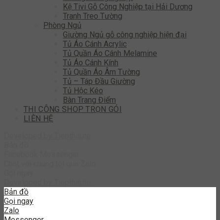
Kệ Tivi Gỗ Công Nghiệp tại Hải Dương
Tranh Treo Tường
Phòng Ngủ
Giường Ngủ gỗ công nghiệp hiện đại
Tủ Áo Cánh Acrylic
Tủ Quần Áo Cánh Melamine
Tủ Áo Cánh Kính
Tủ Quần Áo Âm Tường
Tủ – Táp Đầu Giường
Tủ Hộc Kéo
Bàn Trang Điểm
THI CÔNG SHOP TRỌN GÓI
LIÊN HỆ
Developed by
Tiepthitute
Bản đồ
Facebook Messenger
Chat với chúng tôi qua Zalo
Gọi ngay
Developed by
Tiepthitute
Bản đồ
Gọi ngay
Zalo
Messenger