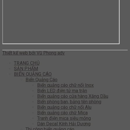
Thiết kế web bởi Vũ Phong adv
TRANG CHỦ
SẢN PHẨM
BIỂN QUẢNG CÁO
Biển Quảng Cáo
Biển quảng cáo chữ nổi Inox
Biển LED điện tử ma trận
Biển quảng cáo cửa hàng Xăng Dầu
Biển phòng ban, bảng tên phòng
Biển quảng cáo chữ nổi Alu
Biển quảng cáo chữ Mica
Tranh điện mica siêu mỏng
Dán Decal Kính Hải Dương
Thi công biển quảng cáo