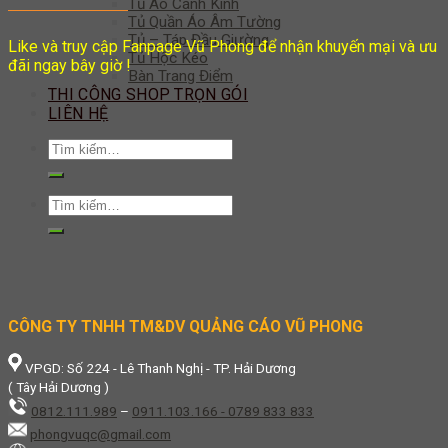
Tủ Áo Cánh Kính
Tủ Quần Áo Âm Tường
Tủ – Táp Đầu Giường
Like và truy cập Fanpage Vũ Phong để nhận khuyến mại và ưu
Tủ Hộc Kéo
đãi ngay bây giờ !
Bàn Trang Điểm
THI CÔNG SHOP TRỌN GÓI
LIÊN HỆ
Tìm
kiếm:
Tìm
kiếm:
CÔNG TY TNHH TM&DV QUẢNG CÁO VŨ PHONG
VPGD: Số 224 - Lê Thanh Nghị - TP. Hải Dương
( Tây Hải Dương )
0812.111.989
–
0911.103.166 - 0789 833 833
phongvuqc@gmail.com