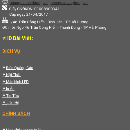
quangcaohaiduong.vn
-
quangcaovuphong.vn
Giấy CNĐKDN: 030089003411
Cấp ngày 21/04/2017
1/46 Trần Công Hiến - Bình Hàn - TP.Hải Dương
ĐC mới: Ngõ 46 Trần Công Hiến - Thành Đông - TP Hải Phòng
⭐ ID Bài Viết:
DỊCH VỤ
»
Biển Quảng Cáo
»
Nội Thất
»
Màn hình LED
»
In Ấn
»
Tin Tức
»
Liên Hệ
CHÍNH SÁCH
»
Hình thức thanh toán