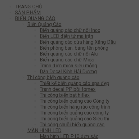
TRANG CHỦ
SẢN PHẨM
BIỂN QUẢNG CÁO
Biển Quảng Cáo
Biển quảng cáo chữ nổi Inox
Biển LED điện tử ma trận
Biển quảng cáo cửa hàng Xăng Dầu
Biển phòng ban, bảng tên phòng
Biển quảng cáo chữ nổi Alu
Biển quảng cáo chữ Mica
Tranh điện mica siêu mỏng
Dán Decal Kính Hải Dương
Thi công biển quảng cáo
Thiết kế biển quảng cáo spa đẹp
Tranh decal PP bồi fomex
Thi công biển bạt hiflex
Thi công biển quảng cáo Công ty
Thi công biển hàng rào công trình
Thi công biển quảng cáo công ty
Thi công biển quảng cáo Siêu thị
Thi công chuỗi biển quảng cáo
MÀN HÌNH LED
Màn hình LED P10 đơn sắc