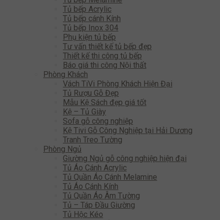
Tủ bếp Acrylic
Tủ bếp cánh Kính
Tủ bếp Inox 304
Phụ kiện tủ bếp
Tư vấn thiết kế tủ bếp đẹp
Thiết kế thi công tủ bếp
Báo giá thi công Nội thất
Phòng Khách
Vách TiVi Phòng Khách Hiện Đại
Tủ Rượu Gỗ Đẹp
Mẫu Kệ Sách đẹp giá tốt
Kệ – Tủ Giày
Sofa gỗ công nghiệp
Kệ Tivi Gỗ Công Nghiệp tại Hải Dương
Tranh Treo Tường
Phòng Ngủ
Giường Ngủ gỗ công nghiệp hiện đại
Tủ Áo Cánh Acrylic
Tủ Quần Áo Cánh Melamine
Tủ Áo Cánh Kính
Tủ Quần Áo Âm Tường
Tủ – Táp Đầu Giường
Tủ Hộc Kéo