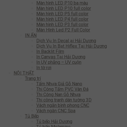
Màn hình LED P10 ba màu
Màn hình LED P10 full color
Màn hình LED P5 full color
Màn hình LED P4 full color
Màn hình LED P3 full color
Màn Hình Led P2 Full Color
IN ẤN
Dịch Vụ In Decal ại Hải Dương
Dịch Vụ In Bạt Hiflex Tại Hải Dương
In Backlit Film
In Canvas Tại Hải Dương
In UV phẳng – UV cuộn
In tờ rơi
NỘI THẤT
Trang trí
Tấm Nhựa Giả Gỗ Nano
Thi Công Tấm PVC Vân Đá
Thi Công Nan Gỗ Nhựa
Thi công tranh dán tường 3D
Vách ngăn bình phong CNC
Vách ngăn CNC Spa
Tủ Bếp
Tủ bếp Hải Dương
Tủ bếp Melamine