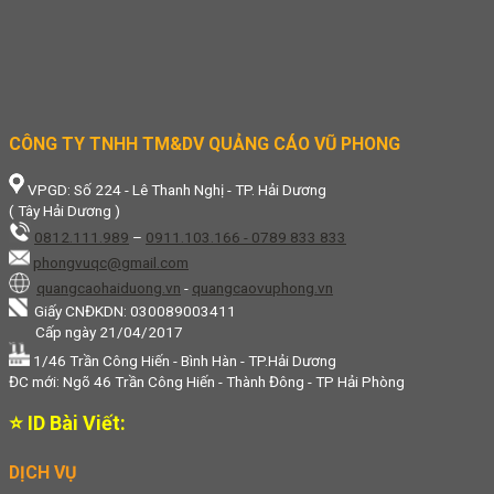
CÔNG TY TNHH TM&DV QUẢNG CÁO VŨ PHONG
VPGD: Số 224 - Lê Thanh Nghị - TP. Hải Dương
( Tây Hải Dương )
0812.111.989
–
0911.103.166 - 0789 833 833
phongvuqc@gmail.com
quangcaohaiduong.vn
-
quangcaovuphong.vn
Giấy CNĐKDN: 030089003411
Cấp ngày 21/04/2017
1/46 Trần Công Hiến - Bình Hàn - TP.Hải Dương
ĐC mới: Ngõ 46 Trần Công Hiến - Thành Đông - TP Hải Phòng
⭐ ID Bài Viết:
DỊCH VỤ