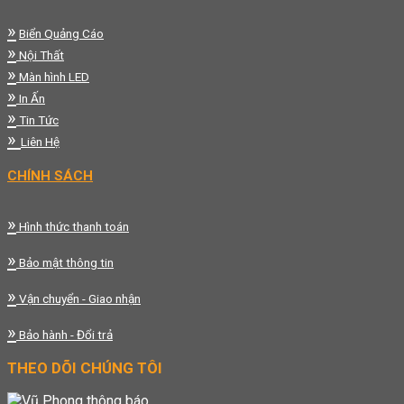
»
Biển Quảng Cáo
»
Nội Thất
»
Màn hình LED
»
In Ấn
»
Tin Tức
»
Liên Hệ
CHÍNH SÁCH
»
Hình thức thanh toán
»
Bảo mật thông tin
»
Vận chuyển - Giao nhận
»
Bảo hành - Đổi trả
THEO DÕI CHÚNG TÔI