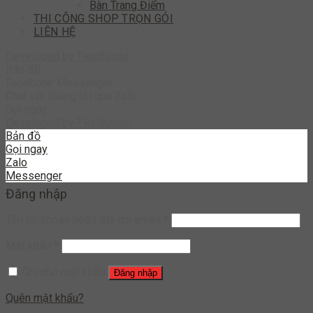
Bàn Trang Điểm
THI CÔNG SHOP TRỌN GÓI
LIÊN HỆ
Developed by
Tiepthitute
Bản đồ
Facebook Messenger
Chat với chúng tôi qua Zalo
Gọi ngay
Developed by
Tiepthitute
Bản đồ
Gọi ngay
Zalo
Messenger
Đăng nhập
Tên tài khoản hoặc địa chỉ email
*
Mật khẩu
*
Ghi nhớ mật khẩu
Đăng nhập
Quên mật khẩu?