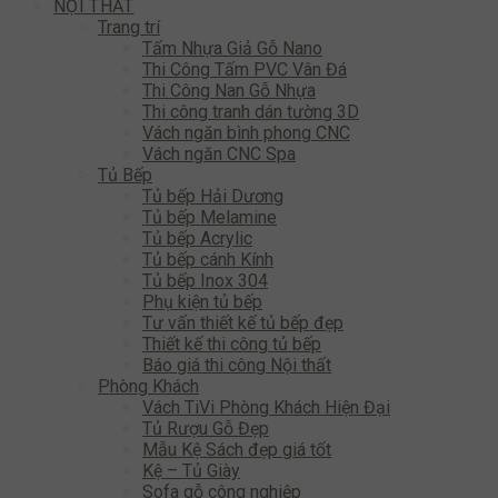
NỘI THẤT
Trang trí
Tấm Nhựa Giả Gỗ Nano
Thi Công Tấm PVC Vân Đá
Thi Công Nan Gỗ Nhựa
Thi công tranh dán tường 3D
Vách ngăn bình phong CNC
Vách ngăn CNC Spa
Tủ Bếp
Tủ bếp Hải Dương
Tủ bếp Melamine
Tủ bếp Acrylic
Tủ bếp cánh Kính
Tủ bếp Inox 304
Phụ kiện tủ bếp
Tư vấn thiết kế tủ bếp đẹp
Thiết kế thi công tủ bếp
Báo giá thi công Nội thất
Phòng Khách
Vách TiVi Phòng Khách Hiện Đại
Tủ Rượu Gỗ Đẹp
Mẫu Kệ Sách đẹp giá tốt
Kệ – Tủ Giày
Sofa gỗ công nghiệp