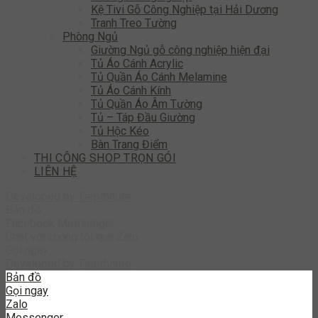
Kệ Tivi Gỗ Công Nghiệp tại Hải Dương
Tranh Treo Tường
Phòng Ngủ
Giường Ngủ gỗ công nghiệp hiện đại
Tủ Áo Cánh Acrylic
Tủ Quần Áo Cánh Melamine
Tủ Áo Cánh Kính
Tủ Quần Áo Âm Tường
Tủ – Táp Đầu Giường
Tủ Hộc Kéo
Bàn Trang Điểm
THI CÔNG SHOP TRỌN GÓI
LIÊN HỆ
Developed by
Tiepthitute
Bản đồ
Facebook Messenger
Chat với chúng tôi qua Zalo
Gọi ngay
Developed by
Tiepthitute
Bản đồ
Gọi ngay
Zalo
Messenger