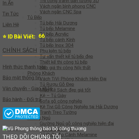
Thi công tranh dán tường 3D
In Ấn
Vách ngăn bình phong CNC
Vách ngăn CNC Spa
Tin Tức
Tủ Bếp
Tủ bếp Hải Dương
Liên Hệ
Tủ bếp Melamine
Tủ bếp Acrylic
65
⭐ ID Bài Viết:
Tủ bếp cánh Kính
Tủ bếp Inox 304
CHÍNH SÁCH
Phụ kiện tủ bếp
Tư vấn thiết kế tủ bếp đẹp
Thiết kế thi công tủ bếp
Hình thức thanh toán
Báo giá thi công Nội thất
Phòng Khách
Bảo mật thông tin
Vách TiVi Phòng Khách Hiện Đại
Tủ Rượu Gỗ Đẹp
Vận chuyển - Giao nhận
Mẫu Kệ Sách đẹp giá tốt
Kệ – Tủ Giày
Bảo hành - Đổi trả
Sofa gỗ công nghiệp
Kệ Tivi Gỗ Công Nghiệp tại Hải Dương
Tranh Treo Tường
Phòng Ngủ
Giường Ngủ gỗ công nghiệp hiện đại
Tủ Áo Cánh Acrylic
Tủ Quần Áo Cánh Melamine
THEO DÕI CHÚNG TÔI