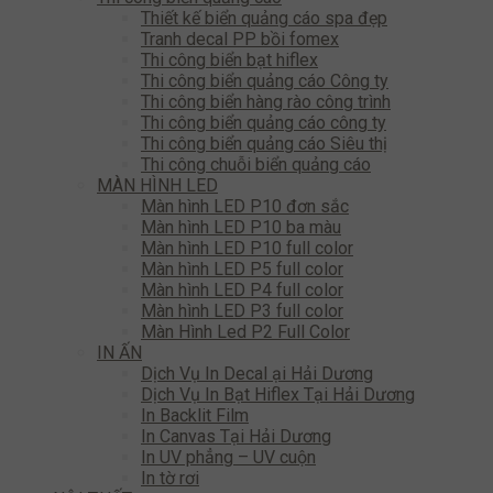
Thiết kế biển quảng cáo spa đẹp
Tranh decal PP bồi fomex
Thi công biển bạt hiflex
Thi công biển quảng cáo Công ty
Thi công biển hàng rào công trình
Thi công biển quảng cáo công ty
Thi công biển quảng cáo Siêu thị
Thi công chuỗi biển quảng cáo
MÀN HÌNH LED
Màn hình LED P10 đơn sắc
Màn hình LED P10 ba màu
Màn hình LED P10 full color
Màn hình LED P5 full color
Màn hình LED P4 full color
Màn hình LED P3 full color
Màn Hình Led P2 Full Color
IN ẤN
Dịch Vụ In Decal ại Hải Dương
Dịch Vụ In Bạt Hiflex Tại Hải Dương
In Backlit Film
In Canvas Tại Hải Dương
In UV phẳng – UV cuộn
In tờ rơi