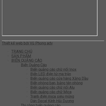
Thiết kế web bởi Vũ Phong adv
TRANG CHỦ
SẢN PHẨM
BIỂN QUẢNG CÁO
Biển Quảng Cáo
Biển quảng cáo chữ nổi Inox
Biển LED điện tử ma trận
Biển quảng cáo cửa hàng Xăng Dầu
Biển phòng ban, bảng tên phòng
Biển quảng cáo chữ nổi Alu
Biển quảng cáo chữ Mica
Tranh điện mica siêu mỏng
Dán Decal Kính Hải Dương
Thi công biển quảng cáo