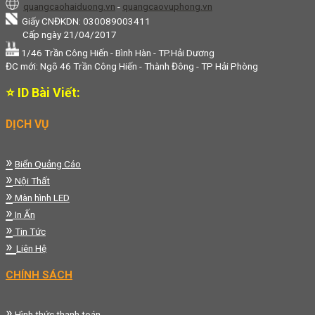
quangcaohaiduong.vn
-
quangcaovuphong.vn
Giấy CNĐKDN: 030089003411
Cấp ngày 21/04/2017
1/46 Trần Công Hiến - Bình Hàn - TP.Hải Dương
ĐC mới: Ngõ 46 Trần Công Hiến - Thành Đông - TP Hải Phòng
⭐ ID Bài Viết:
DỊCH VỤ
»
Biển Quảng Cáo
»
Nội Thất
»
Màn hình LED
»
In Ấn
»
Tin Tức
»
Liên Hệ
CHÍNH SÁCH
»
Hình thức thanh toán