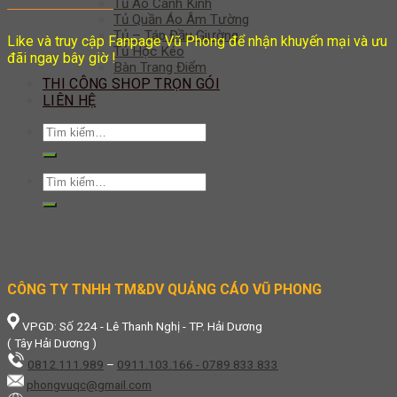
Tủ Áo Cánh Kính
Tủ Quần Áo Âm Tường
Tủ – Táp Đầu Giường
Like và truy cập Fanpage Vũ Phong để nhận khuyến mại và ưu
Tủ Hộc Kéo
đãi ngay bây giờ !
Bàn Trang Điểm
THI CÔNG SHOP TRỌN GÓI
LIÊN HỆ
Tìm
kiếm:
Tìm
kiếm:
CÔNG TY TNHH TM&DV QUẢNG CÁO VŨ PHONG
VPGD: Số 224 - Lê Thanh Nghị - TP. Hải Dương
( Tây Hải Dương )
0812.111.989
–
0911.103.166 - 0789 833 833
phongvuqc@gmail.com