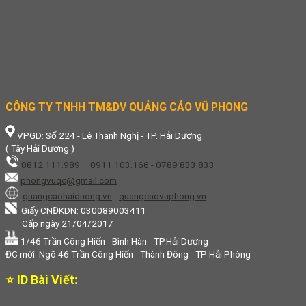
CÔNG TY TNHH TM&DV QUẢNG CÁO VŨ PHONG
VPGD: Số 224 - Lê Thanh Nghị - TP. Hải Dương
( Tây Hải Dương )
0812.111.989
–
0911.103.166 - 0789 833 833
phongvuqc@gmail.com
quangcaohaiduong.vn
-
quangcaovuphong.vn
Giấy CNĐKDN: 030089003411
Cấp ngày 21/04/2017
1/46 Trần Công Hiến - Bình Hàn - TP.Hải Dương
ĐC mới: Ngõ 46 Trần Công Hiến - Thành Đông - TP Hải Phòng
⭐ ID Bài Viết: