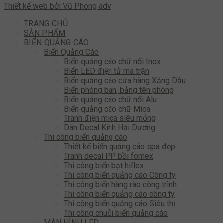
Thiết kế web bởi Vũ Phong adv
TRANG CHỦ
SẢN PHẨM
BIỂN QUẢNG CÁO
Biển Quảng Cáo
Biển quảng cáo chữ nổi Inox
Biển LED điện tử ma trận
Biển quảng cáo cửa hàng Xăng Dầu
Biển phòng ban, bảng tên phòng
Biển quảng cáo chữ nổi Alu
Biển quảng cáo chữ Mica
Tranh điện mica siêu mỏng
Dán Decal Kính Hải Dương
Thi công biển quảng cáo
Thiết kế biển quảng cáo spa đẹp
Tranh decal PP bồi fomex
Thi công biển bạt hiflex
Thi công biển quảng cáo Công ty
Thi công biển hàng rào công trình
Thi công biển quảng cáo công ty
Thi công biển quảng cáo Siêu thị
Thi công chuỗi biển quảng cáo
MÀN HÌNH LED