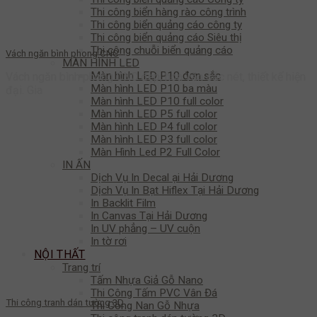
Thi công biển hàng rào công trình
Thi công biển quảng cáo công ty
Thi công biển quảng cáo Siêu thị
Thi công chuỗi biển quảng cáo
Vách ngăn bình phong CNC
MÀN HÌNH LED
Màn hình LED P10 đơn sắc
Vách ngăn bình phong CNC đẹp, hoa văn sắc nét, thiết kế hiện
Màn hình LED P10 ba màu
đại. Gia
Màn hình LED P10 full color
Màn hình LED P5 full color
Màn hình LED P4 full color
Màn hình LED P3 full color
Màn Hình Led P2 Full Color
IN ẤN
Dịch Vụ In Decal ại Hải Dương
Dịch Vụ In Bạt Hiflex Tại Hải Dương
In Backlit Film
In Canvas Tại Hải Dương
In UV phẳng – UV cuộn
In tờ rơi
NỘI THẤT
Trang trí
Tấm Nhựa Giả Gỗ Nano
Thi Công Tấm PVC Vân Đá
Thi công tranh dán tường 3D
Thi Công Nan Gỗ Nhựa