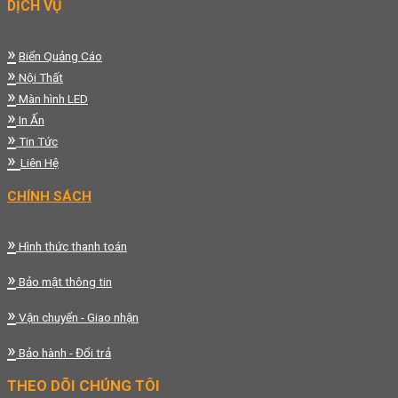
DỊCH VỤ
»
Biển Quảng Cáo
»
Nội Thất
»
Màn hình LED
»
In Ấn
»
Tin Tức
»
Liên Hệ
CHÍNH SÁCH
»
Hình thức thanh toán
»
Bảo mật thông tin
»
Vận chuyển - Giao nhận
»
Bảo hành - Đổi trả
THEO DÕI CHÚNG TÔI