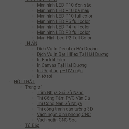
Màn hình LED P10 đơn sắc
Màn hình LED P10 ba màu
Màn hình LED P10 full color
Màn hình LED P5 full color
Màn hình LED P4 full color
Màn hình LED P3 full color
Màn Hình Led P2 Full Color
IN ẤN
Dịch Vụ In Decal ại Hải Dương
Dịch Vụ In Bạt Hiflex Tại Hải Dương
In Backlit Film
In Canvas Tại Hải Dương
In UV phẳng – UV cuộn
In tờ rơi
NỘI THẤT
Trang trí
Tấm Nhựa Giả Gỗ Nano
Thi Công Tấm PVC Vân Đá
Thi Công Nan Gỗ Nhựa
Thi công tranh dán tường 3D
Vách ngăn bình phong CNC
Vách ngăn CNC Spa
Tủ Bếp