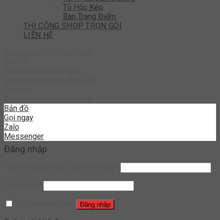
Tủ Hộc Kéo
Bàn Trang Điểm
THI CÔNG SHOP TRỌN GÓI
LIÊN HỆ
Developed by
Tiepthitute
Bản đồ
Facebook Messenger
Chat với chúng tôi qua Zalo
Gọi ngay
Developed by
Tiepthitute
Bản đồ
Gọi ngay
Zalo
Messenger
Đăng nhập
Tên tài khoản hoặc địa chỉ email
*
Mật khẩu
*
Ghi nhớ mật khẩu
Đăng nhập