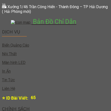
Xưởng:1/46 Trần Công Hiến - Thành Đông – TP Hải Dương
( Hải Phòng mới)
Bản Đồ Chỉ Dẫn
DỊCH VỤ
Biển Quảng Cáo
Nội Thất
Màn hình LED
In Ấn
Tin Tức
Liên Hệ
65
⭐ ID Bài Viết:
CHÍNH SÁCH