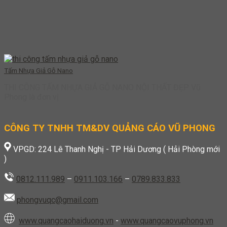
Tấm Nhựa Giả Gỗ Nano
THI CÔNG TẤM NHỰA GIẢ GỖ NANO NỘI THẤT ĐẸP Vũ
Phong là đơn vị
CÔNG TY TNHH TM&DV QUẢNG CÁO VŨ PHONG
VPGD: 224 Lê Thanh Nghị - TP Hải Dương ( Hải Phòng mới
)
0812.111.989
–
0911.103.166
–
0789.833.833
phongvuqc@gmail.com
www.quangcaohaiduong.vn
-
www.quangcaovuphong.vn