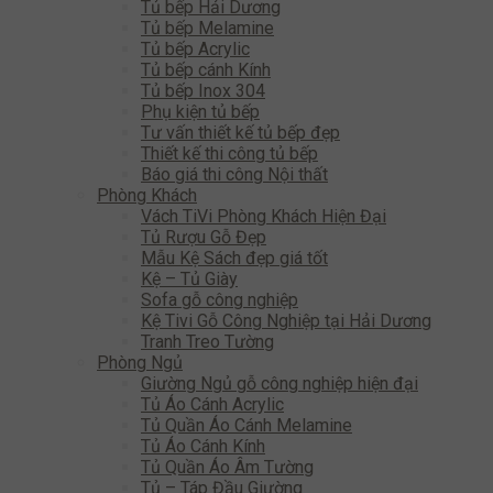
Tủ bếp Hải Dương
Tủ bếp Melamine
Tủ bếp Acrylic
Tủ bếp cánh Kính
Tủ bếp Inox 304
Phụ kiện tủ bếp
Tư vấn thiết kế tủ bếp đẹp
Thiết kế thi công tủ bếp
Báo giá thi công Nội thất
Phòng Khách
Vách TiVi Phòng Khách Hiện Đại
Tủ Rượu Gỗ Đẹp
Mẫu Kệ Sách đẹp giá tốt
Kệ – Tủ Giày
Sofa gỗ công nghiệp
Kệ Tivi Gỗ Công Nghiệp tại Hải Dương
Tranh Treo Tường
Phòng Ngủ
Giường Ngủ gỗ công nghiệp hiện đại
Tủ Áo Cánh Acrylic
Tủ Quần Áo Cánh Melamine
Tủ Áo Cánh Kính
Tủ Quần Áo Âm Tường
Tủ – Táp Đầu Giường