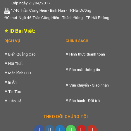
Cấp ngày 21/04/2017
1/46 Trần Công Hiến - Bình Hàn - TP.Hải Dương
ĐC mới: Ngõ 46 Trần Công Hiến - Thành Đông - TP Hải Phòng
⭐ ID Bài Viết:
DỊCH VỤ
CHÍNH SÁCH
»
»
Biển Quảng Cáo
Hình thức thanh toán
»
Nội Thất
»
Bảo mật thông tin
»
Màn hình LED
»
In Ấn
»
Vận chuyển - Giao nhận
»
Tin Tức
»
»
Bảo hành - Đổi trả
Liên Hệ
THEO DÕI CHÚNG TÔI