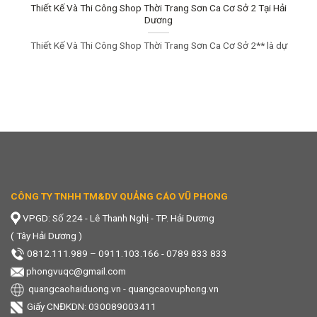
Thiết Kế Và Thi Công Shop Thời Trang Sơn Ca Cơ Sở 2 Tại Hải
Dương
Thiết Kế Và Thi Công Shop Thời Trang Sơn Ca Cơ Sở 2** là dự
CÔNG TY TNHH TM&DV QUẢNG CÁO VŨ PHONG
VPGD: Số 224 - Lê Thanh Nghị - TP. Hải Dương
( Tây Hải Dương )
0812.111.989
–
0911.103.166 - 0789 833 833
phongvuqc@gmail.com
quangcaohaiduong.vn
-
quangcaovuphong.vn
Giấy CNĐKDN: 030089003411