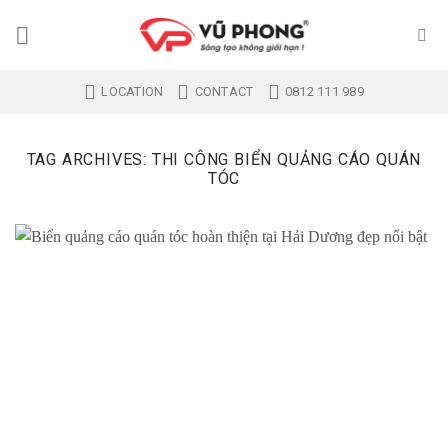
Skip
to
content
LOCATION
CONTACT
0812 111 989
TAG ARCHIVES:
THI CÔNG BIỂN QUẢNG CÁO QUÁN
TÓC