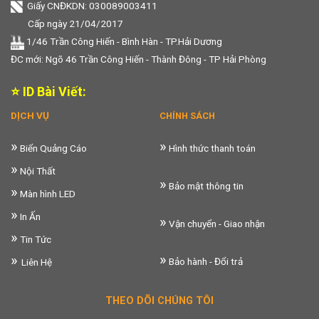
Giấy CNĐKDN: 030089003411
Cấp ngày 21/04/2017
1/46 Trần Công Hiến - Bình Hàn - TP.Hải Dương
ĐC mới: Ngõ 46 Trần Công Hiến - Thành Đông - TP Hải Phòng
⭐ ID Bài Viết:
DỊCH VỤ
CHÍNH SÁCH
»
»
Biển Quảng Cáo
Hình thức thanh toán
»
Nội Thất
»
Bảo mật thông tin
»
Màn hình LED
»
In Ấn
»
Vận chuyển - Giao nhận
»
Tin Tức
»
»
Bảo hành - Đổi trả
Liên Hệ
THEO DÕI CHÚNG TÔI