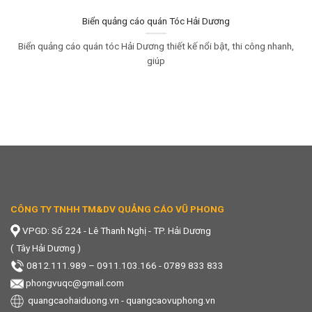
Biển quảng cáo quán Tóc Hải Dương
Biển quảng cáo quán tóc Hải Dương thiết kế nổi bật, thi công nhanh,
giúp
CÔNG TY TNHH TM&DV QUẢNG CÁO VŨ PHONG
VPGD: Số 224 - Lê Thanh Nghị - TP. Hải Dương
( Tây Hải Dương )
0812.111.989
–
0911.103.166 - 0789 833 833
phongvuqc@gmail.com
quangcaohaiduong.vn
-
quangcaovuphong.vn