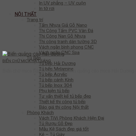
In UV phẳng – UV cuộn
In tờ rơi
NỘI THẤT
Trang trí
Tấm Nhựa Giả Gỗ Nano
Thi Công Tấm PVC Vân Đá
Thi Công Nan Gỗ Nhựa
Thi công tranh dán tường 3D
Vách ngăn bình phong CNC
Vách ngăn CNC Spa
Tủ Bếp
BIỂN CHỮ MICA HẮT SÁNG
Tủ bếp Hải Dương
Tủ bếp Melamine
Biển chữ mica hắt sáng: Mô tả biển quảng cáo mica Hải Dương 
Tủ bếp Acrylic
Tủ bếp cánh Kính
Tủ bếp Inox 304
Phụ kiện tủ bếp
Tư vấn thiết kế tủ bếp đẹp
Thiết kế thi công tủ bếp
Báo giá thi công Nội thất
Phòng Khách
Vách TiVi Phòng Khách Hiện Đại
Tủ Rượu Gỗ Đẹp
Mẫu Kệ Sách đẹp giá tốt
Kệ – Tủ Giày