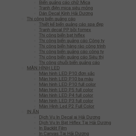
Biển quảng cáo chữ Mica
Tranh điện mica siêu mỏng
Dán Decal Kính Hải Dương
Thi công biển quảng cáo
Thiết kế biển quảng cáo spa đẹp
Tranh decal PP bồi fomex
Thi công biển bạt hiflex
Thi công biển quảng cáo Công ty
Thi công biển hàng rào công trình
Thi công biển quảng cáo công ty
Thi công biển quảng cáo Siêu thị
Thi công chuỗi biển quảng cáo
MÀN HÌNH LED
Màn hình LED P10 đơn sắc
Màn hình LED P10 ba màu
Màn hình LED P10 full color
Màn hình LED P5 full color
Màn hình LED P4 full color
Màn hình LED P3 full color
Màn Hình Led P2 Full Color
IN ẤN
Dịch Vụ In Decal ại Hải Dương
Dịch Vụ In Bạt Hiflex Tại Hải Dương
In Backlit Film
In Canvas Tại Hải Dương