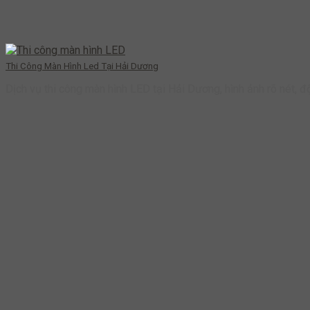
Thi Công Màn Hình Led Tại Hải Dương
Dịch vụ thi công màn hình LED tại Hải Dương, hình ảnh rõ nét, đ