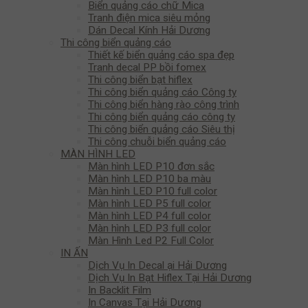
Biển quảng cáo chữ Mica
Tranh điện mica siêu mỏng
Dán Decal Kính Hải Dương
Thi công biển quảng cáo
Thiết kế biển quảng cáo spa đẹp
Tranh decal PP bồi fomex
Thi công biển bạt hiflex
Thi công biển quảng cáo Công ty
Thi công biển hàng rào công trình
Thi công biển quảng cáo công ty
Thi công biển quảng cáo Siêu thị
Thi công chuỗi biển quảng cáo
MÀN HÌNH LED
Màn hình LED P10 đơn sắc
Màn hình LED P10 ba màu
Màn hình LED P10 full color
Màn hình LED P5 full color
Màn hình LED P4 full color
Màn hình LED P3 full color
Màn Hình Led P2 Full Color
IN ẤN
Dịch Vụ In Decal ại Hải Dương
Dịch Vụ In Bạt Hiflex Tại Hải Dương
In Backlit Film
In Canvas Tại Hải Dương