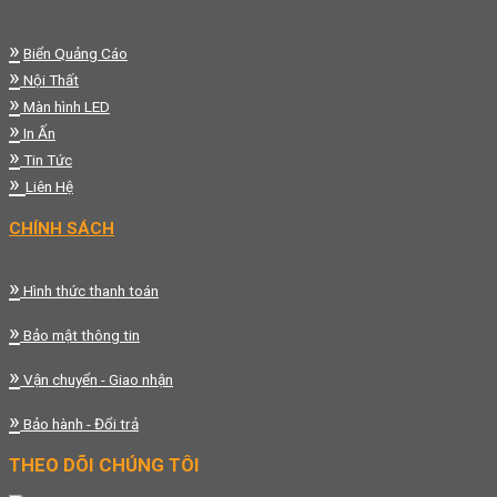
»
Biển Quảng Cáo
»
Nội Thất
»
Màn hình LED
»
In Ấn
»
Tin Tức
»
Liên Hệ
CHÍNH SÁCH
»
Hình thức thanh toán
»
Bảo mật thông tin
»
Vận chuyển - Giao nhận
»
Bảo hành - Đổi trả
THEO DÕI CHÚNG TÔI