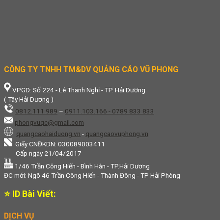
CÔNG TY TNHH TM&DV QUẢNG CÁO VŨ PHONG
VPGD: Số 224 - Lê Thanh Nghị - TP. Hải Dương
( Tây Hải Dương )
0812.111.989
–
0911.103.166 - 0789 833 833
phongvuqc@gmail.com
quangcaohaiduong.vn
-
quangcaovuphong.vn
Giấy CNĐKDN: 030089003411
Cấp ngày 21/04/2017
1/46 Trần Công Hiến - Bình Hàn - TP.Hải Dương
ĐC mới: Ngõ 46 Trần Công Hiến - Thành Đông - TP Hải Phòng
⭐ ID Bài Viết:
DỊCH VỤ