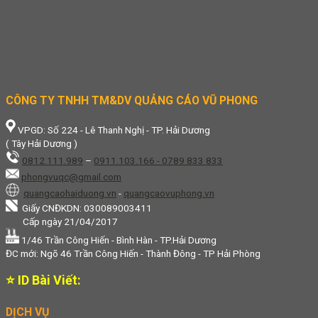
CÔNG TY TNHH TM&DV QUẢNG CÁO VŨ PHONG
VPGD: Số 224 - Lê Thanh Nghị - TP. Hải Dương
( Tây Hải Dương )
0812.111.989
–
0911.103.166 - 0789 833 833
phongvuqc@gmail.com
quangcaohaiduong.vn
-
quangcaovuphong.vn
Giấy CNĐKDN: 030089003411
Cấp ngày 21/04/2017
1/46 Trần Công Hiến - Bình Hàn - TP.Hải Dương
ĐC mới: Ngõ 46 Trần Công Hiến - Thành Đông - TP Hải Phòng
⭐ ID Bài Viết:
DỊCH VỤ