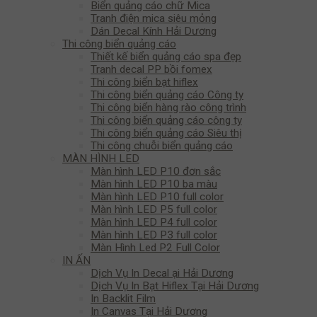
Biển quảng cáo chữ Mica
Tranh điện mica siêu mỏng
Dán Decal Kính Hải Dương
Thi công biển quảng cáo
Thiết kế biển quảng cáo spa đẹp
Tranh decal PP bồi fomex
Thi công biển bạt hiflex
Thi công biển quảng cáo Công ty
Thi công biển hàng rào công trình
Thi công biển quảng cáo công ty
Thi công biển quảng cáo Siêu thị
Thi công chuỗi biển quảng cáo
MÀN HÌNH LED
Màn hình LED P10 đơn sắc
Màn hình LED P10 ba màu
Màn hình LED P10 full color
Màn hình LED P5 full color
Màn hình LED P4 full color
Màn hình LED P3 full color
Màn Hình Led P2 Full Color
IN ẤN
Dịch Vụ In Decal ại Hải Dương
Dịch Vụ In Bạt Hiflex Tại Hải Dương
In Backlit Film
In Canvas Tại Hải Dương