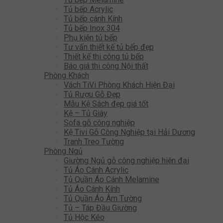
Tủ bếp Acrylic
Tủ bếp cánh Kính
Tủ bếp Inox 304
Phụ kiện tủ bếp
Tư vấn thiết kế tủ bếp đẹp
Thiết kế thi công tủ bếp
Báo giá thi công Nội thất
Phòng Khách
Vách TiVi Phòng Khách Hiện Đại
Tủ Rượu Gỗ Đẹp
Mẫu Kệ Sách đẹp giá tốt
Kệ – Tủ Giày
Sofa gỗ công nghiệp
Kệ Tivi Gỗ Công Nghiệp tại Hải Dương
Tranh Treo Tường
Phòng Ngủ
Giường Ngủ gỗ công nghiệp hiện đại
Tủ Áo Cánh Acrylic
Tủ Quần Áo Cánh Melamine
Tủ Áo Cánh Kính
Tủ Quần Áo Âm Tường
Tủ – Táp Đầu Giường
Tủ Hộc Kéo