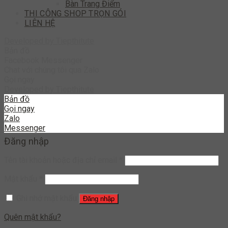
Bàn Trang Điểm
THI CÔNG SHOP TRỌN GÓI
LIÊN HỆ
Developed by
Tiepthitute
Bản đồ
Facebook Messenger
Chat với chúng tôi qua Zalo
Gọi ngay
Developed by
Tiepthitute
Bản đồ
Gọi ngay
Zalo
Messenger
Đăng nhập
Tên tài khoản hoặc địa chỉ email
*
Mật khẩu
*
Ghi nhớ mật khẩu
Đăng nhập
Quên mật khẩu?