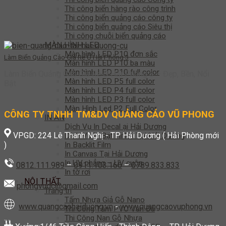
Thi công biển hàng rào công trình
Thi công biển quảng cáo công ty
Thi công biển quảng cáo Siêu thị
Thi công chuỗi biển quảng cáo
MÀN HÌNH LED
Màn hình LED P10 đơn sắc
Làm Biển Quảng Cáo Giá Rẻ Ở Hải Phòng 3
Màn hình LED P10 ba màu
Màn hình LED P10 full color
Làm Biển Quảng Cáo Giá Rẻ Ở Hải Phòng 3 – Đẹp, Bền, Nổi
Màn hình LED P5 full color
Bật
Màn hình LED P4 full color
Màn hình LED P3 full color
Màn Hình Led P2 Full Color
CÔNG TY TNHH TM&DV QUẢNG CÁO VŨ PHONG
IN ẤN
Dịch Vụ In Decal ại Hải Dương
VPGD: 224 Lê Thanh Nghị - TP Hải Dương ( Hải Phòng mới
Dịch Vụ In Bạt Hiflex Tại Hải Dương
)
In Backlit Film
In Canvas Tại Hải Dương
In UV phẳng – UV cuộn
0812.111.989
–
0911.103.166
–
0789.833.833
In tờ rơi
NỘI THẤT
phongvuqc@gmail.com
Trang trí
Tấm Nhựa Giả Gỗ Nano
www.quangcaohaiduong.vn
-
www.quangcaovuphong.vn
Thi Công Tấm PVC Vân Đá
Thi Công Nan Gỗ Nhựa