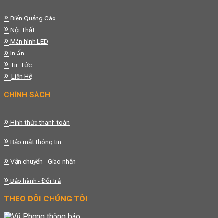
»
Biển Quảng Cáo
»
Nội Thất
»
Màn hình LED
»
In Ấn
»
Tin Tức
»
Liên Hệ
CHÍNH SÁCH
»
Hình thức thanh toán
»
Bảo mật thông tin
»
Vận chuyển - Giao nhận
»
Bảo hành - Đổi trả
THEO DÕI CHÚNG TÔI