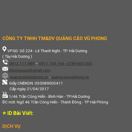
CÔNG TY TNHH TM&DV QUẢNG CÁO VŨ PHONG
VPGD: Số 224 - Lê Thanh Nghị - TP. Hải Dương
( Tây Hải Dương )
0812.111.989
–
0911.103.166 - 0789 833 833
phongvuqc@gmail.com
quangcaohaiduong.vn
-
quangcaovuphong.vn
Giấy CNĐKDN: 030089003411
Cấp ngày 21/04/2017
1/46 Trần Công Hiến - Bình Hàn - TP.Hải Dương
ĐC mới: Ngõ 46 Trần Công Hiến - Thành Đông - TP Hải Phòng
⭐ ID Bài Viết:
DỊCH VỤ