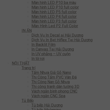
Màn hình LED P10 ba màu
Màn hình LED P10 full color
Màn hình LED P5 full color
Màn hình LED P4 full color
Màn hình LED P3 full color
Màn Hình Led P2 Full Color
IN ẤN
Dịch Vụ In Decal ại Hải Dương
Dịch Vụ In Bạt Hiflex Tại Hải Dương
In Backlit Film
In Canvas Tại Hải Dương
In UV phẳng – UV cuộn
In tờ rơi
NỘI THẤT
Trang trí
Tấm Nhựa Giả Gỗ Nano
Thi Công Tấm PVC Vân Đá
Thi Công Nan Gỗ Nhựa
Thi công tranh dán tường 3D
Vách ngăn bình phong CNC
Vách ngăn CNC Spa
Tủ Bếp
Tủ bếp Hải Dương
Tủ bếp Melamine