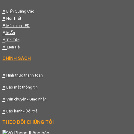
»
Biển Quảng Cáo
»
Nội Thất
»
Màn hình LED
»
In Ấn
»
Tin Tức
»
Liên Hệ
CHÍNH SÁCH
»
Hình thức thanh toán
»
Bảo mật thông tin
»
Vận chuyển - Giao nhận
»
Bảo hành - Đổi trả
THEO DÕI CHÚNG TÔI