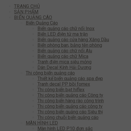
TRANG CHỦ
SẢN PHẨM
BIỂN QUẢNG CÁO
Biển Quảng Cáo
Biển quảng cáo chữ nổi Inox
Biển LED điện tử ma trận
Biển quảng cáo cửa hàng Xăng Dầu
Biển phòng ban, bảng tên phòng
Biển quảng cáo chữ nổi Alu
Biển quảng cáo chữ Mica
Tranh điện mica siêu mỏng
Dán Decal Kính Hải Dương
Thi công biển quảng cáo
Thiết kế biển quảng cáo spa đẹp
Tranh decal PP bồi fomex
Thi công biển bạt hiflex
Thi công biển quảng cáo Công ty
Thi công biển hàng rào công trình
Thi công biển quảng cáo công ty
Thi công biển quảng cáo Siêu thị
Thi công chuỗi biển quảng cáo
MÀN HÌNH LED
Màn hình LED P10 đơn sắc