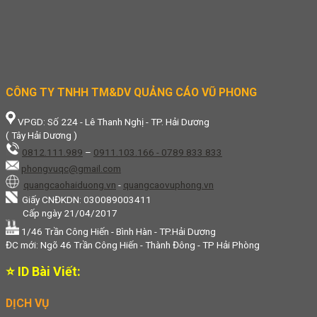
CÔNG TY TNHH TM&DV QUẢNG CÁO VŨ PHONG
VPGD: Số 224 - Lê Thanh Nghị - TP. Hải Dương
( Tây Hải Dương )
0812.111.989
–
0911.103.166 - 0789 833 833
phongvuqc@gmail.com
quangcaohaiduong.vn
-
quangcaovuphong.vn
Giấy CNĐKDN: 030089003411
Cấp ngày 21/04/2017
1/46 Trần Công Hiến - Bình Hàn - TP.Hải Dương
ĐC mới: Ngõ 46 Trần Công Hiến - Thành Đông - TP Hải Phòng
⭐ ID Bài Viết:
DỊCH VỤ