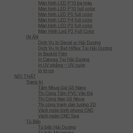
Màn hình LED P10 ba màu
Màn hình LED P10 full color
Màn hình LED P5 full color
Màn hình LED P4 full color
Màn hình LED P3 full color
Màn Hình Led P2 Full Color
IN ẤN
Dịch Vụ In Decal ại Hải Dương
Dịch Vụ In Bạt Hiflex Tại Hải Dương
In Backlit Film
In Canvas Tại Hải Dương
In UV phẳng – UV cuộn
In tờ rơi
NỘI THẤT
Trang trí
Tấm Nhựa Giả Gỗ Nano
Thi Công Tấm PVC Vân Đá
Thi Công Nan Gỗ Nhựa
Thi công tranh dán tường 3D
Vách ngăn bình phong CNC
Vách ngăn CNC Spa
Tủ Bếp
Tủ bếp Hải Dương
Tủ bếp Melamine