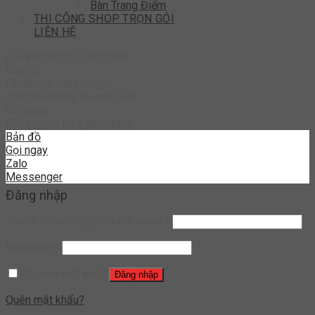
Bàn Trang Điểm
THI CÔNG SHOP TRỌN GÓI
LIÊN HỆ
Developed by
Tiepthitute
Bản đồ
Facebook Messenger
Chat với chúng tôi qua Zalo
Gọi ngay
Developed by
Tiepthitute
Bản đồ
Gọi ngay
Zalo
Messenger
Đăng nhập
Tên tài khoản hoặc địa chỉ email
*
Mật khẩu
*
Ghi nhớ mật khẩu
Đăng nhập
Quên mật khẩu?