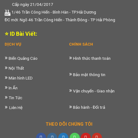
Cấp ngày 21/04/2017
1/46 Trần Công Hiến - Bình Hàn - TP.Hải Dương
ĐC mới: Ngõ 46 Trần Công Hiến - Thành Đông - TP Hải Phòng
⭐ ID Bài Viết:
DỊCH VỤ
CHÍNH SÁCH
»
»
Biển Quảng Cáo
Hình thức thanh toán
»
Nội Thất
»
Bảo mật thông tin
»
Màn hình LED
»
In Ấn
»
Vận chuyển - Giao nhận
»
Tin Tức
»
»
Bảo hành - Đổi trả
Liên Hệ
THEO DÕI CHÚNG TÔI