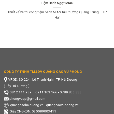
Tiệm Bánh Ngọt MIAN
Thiết kế và thi công tiệm bánh MIAN tại Phường Quang Trung – TP
Hải
CÔNG TY TNHH TM&DV QUẢNG CÁO VŨ PHONG
VPGD: Số 224 - Lê Thanh Nghị - TP. Hải Dương
( Tây Hải Dương )
0812.111.989
–
0911.103.166 - 0789 833 833
phongvuqc@gmail.com
quangcaohaiduong.vn
-
quangcaovuphong.vn
Giấy CNĐKDN: 030089003411