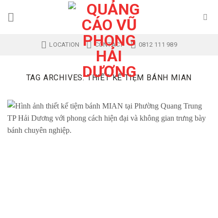
Skip
to
content
LOCATION
CONTACT
0812 111 989
TAG ARCHIVES:
THIẾT KẾ TIỆM BÁNH MIAN