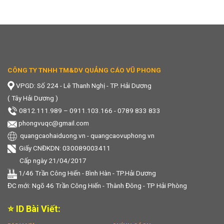
CÔNG TY TNHH TM&DV QUẢNG CÁO VŨ PHONG
VPGD: Số 224 - Lê Thanh Nghị - TP. Hải Dương
( Tây Hải Dương )
0812.111.989
–
0911.103.166 - 0789 833 833
phongvuqc@gmail.com
quangcaohaiduong.vn
-
quangcaovuphong.vn
Giấy CNĐKDN: 030089003411
Cấp ngày 21/04/2017
1/46 Trần Công Hiến - Bình Hàn - TP.Hải Dương
ĐC mới: Ngõ 46 Trần Công Hiến - Thành Đông - TP Hải Phòng
⭐ ID Bài Viết: