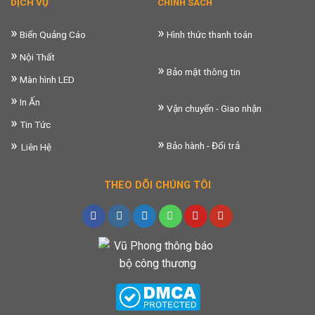
DỊCH VỤ
CHÍNH SÁCH
»
»
Biển Quảng Cáo
Hình thức thanh toán
»
Nội Thất
»
Bảo mật thông tin
»
Màn hình LED
»
In Ấn
»
Vận chuyển - Giao nhận
»
Tin Tức
»
»
Bảo hành - Đổi trả
Liên Hệ
THEO DÕI CHÚNG TÔI