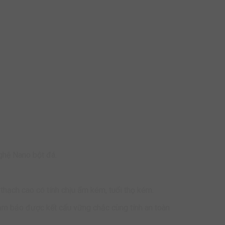
ghệ Nano bột đá.
 thạch cao có tính chịu ẩm kém, tuổi thọ kém.
đảm bảo được kết cấu vững chắc cùng tính an toàn