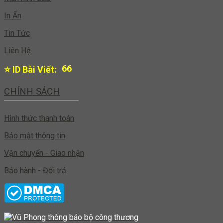
In Ấn
Tin Tức
Liên Hệ
65
⭐ ID Bài Viết:
CHÍNH SÁCH
Hình thức thanh toán
Bảo mật thông tin
Vận chuyển - Giao nhận
Bảo hành - Đổi trả