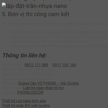
5. Đơn vị thi công cam kết
Với đội ngũ nhân viên kỹ thuật có tay nghề cao, nhận được nhiề
Chất lượng tấm ốp tường Nano đạt tiêu chuẩn chống ẩm m
Đội ngũ nhân viên luôn có mặt, sẵn sàng hỗ trợ, tư vấn đ
Cam kết bàn giao thi công theo đúng thời hạn.
Nâng cao dịch vụ bảo hành và sửa chữa sau thi công, khá
Thông tin liên hệ:
Hotline/zalo:
0812 111 989
–
0911 103 166
Thiết kế: 0933 171 116 (E Liên)
Thiết kế: 0926 07 1990 (E Kết)
Email: phongvuqc@gmail.com
Fanpage:
Quảng Cáo VŨ PHONG – Hải Dương
Messenger:
Liên hệ ngay nhận hỗ trợ
Youtube:
PHONG DECOR
Thiết kế cửa hàng bỉm sữa
Thiết kế quán thịt xiên nướng