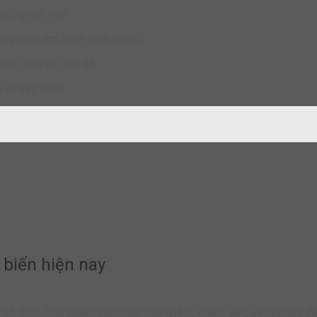
 chống mối mọt
g cách âm, cách nhiệt rất tốt.
văn: vân gỗ, vân đá,…
 và trầy xước.
 biến hiện nay
 gỗ thực. Sản phẩm thích hợp cho nhà ở, khách sạn, văn phòng để 