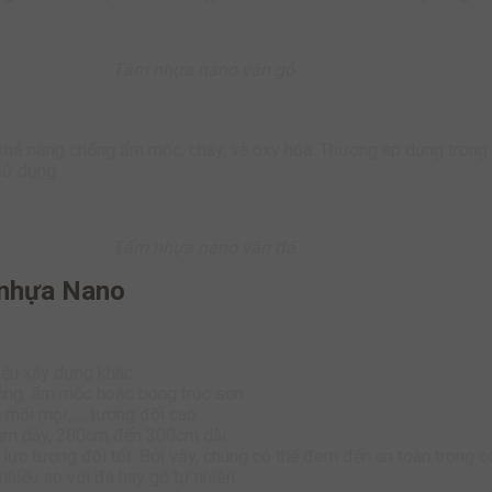
Tấm nhựa nano vân gỗ
khả năng chống ẩm mốc, cháy, và oxy hóa. Thường áp dụng trong 
sử dụng.
Tấm nhựa nano vân đá
 nhựa Nano
iệu xây dựng khác.
hỏng, ẩm mốc hoặc bong tróc sơn.
 mối mọt,…. tương đối cao.
mm dày, 280cm đến 300cm dài.
ực tương đối tốt. Bởi vậy, chúng có thể đem đến an toàn trong c
nhiều so với đá hay gỗ tự nhiên.