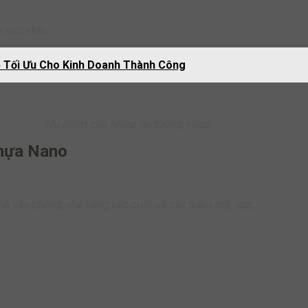
u vực khác.
áp Tối Ưu Cho Kinh Doanh Thành Công
Ưu điểm của nhựa ốp tường nano
nhựa Nano
hà văn phòng, nhà hàng tiệc cưới và các thẩm mỹ, spa,…