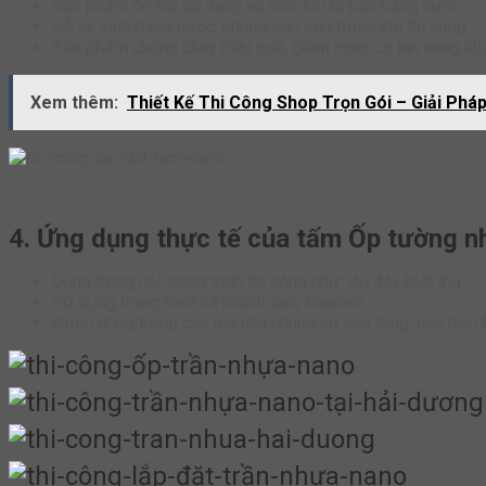
Sản phẩm có thể dễ dàng vệ sinh khi bị bẩn bằng nước.
Dễ vệ sinh bằng nước, không cần sơn trước khi thi công.
Sản phẩm chống cháy hiệu quả, giảm nguy cơ lan sang kh
Xem thêm:
Thiết Kế Thi Công Shop Trọn Gói – Giải Ph
4. Ứng dụng thực tế của tấm Ốp tường 
Dùng trong các công trình thi công như: lâu đài, biệt thự
Sử dụng trong thiết kế khách sạn, karaoke
Được dùng trong các tòa nhà chung cư cao tầng, các tòa n