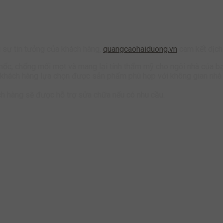
u sự tin tưởng của khách hàng,
quangcaohaiduong.vn
cam kết dịch
ốc, chống mối mọt và mang lại tính thẩm mỹ cho ngôi nhà của bạ
ể khách hàng lựa chọn được sản phẩm phù hợp với không gian nhà
ch hàng sẽ được hỗ trợ sửa chữa nếu có nhu cầu.