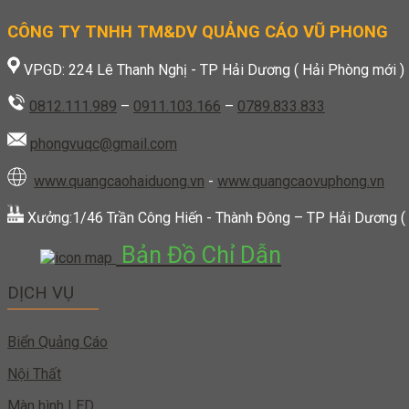
CÔNG TY TNHH TM&DV QUẢNG CÁO VŨ PHONG
VPGD: 224 Lê Thanh Nghị - TP Hải Dương ( Hải Phòng mới )
0812.111.989
–
0911.103.166
–
0789.833.833
phongvuqc@gmail.com
www.quangcaohaiduong.vn
-
www.quangcaovuphong.vn
Xưởng:1/46 Trần Công Hiến - Thành Đông – TP Hải Dương (
Bản Đồ Chỉ Dẫn
DỊCH VỤ
Biển Quảng Cáo
Nội Thất
Màn hình LED