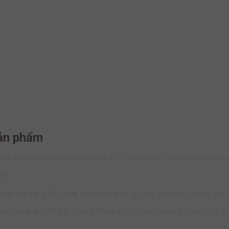
sản phẩm
chính gồm: hạt nhựa nguyên sinh PVC và calcium ứng dụng công n
àm.
 pháp trang trí tường hoàn hảo thay thế gỗ, giấy dán tường, trần
phần chính là 60% bột đá + 35% nhựa nguyên sinh + 5% phụ gia, 