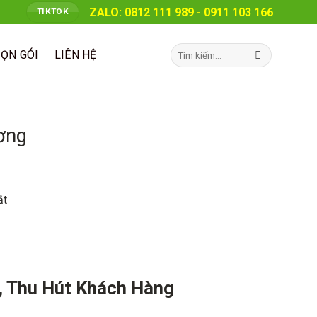
ZALO: 0812 111 989 - 0911 103 166
TIKTOK
Tìm
RỌN GÓI
LIÊN HỆ
kiếm:
ơng
i, Thu Hút Khách Hàng