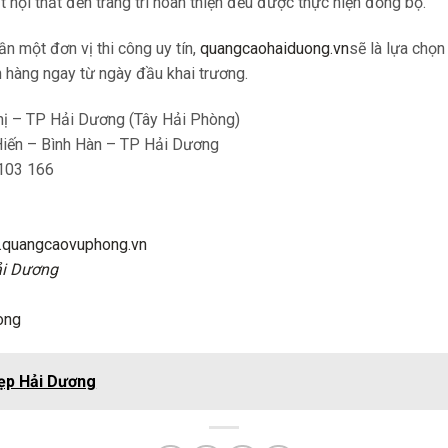
ất nội thất đến trang trí hoàn thiện đều được thực hiện đồng bộ.
 một đơn vị thi công uy tín,
quangcaohaiduong.vn
sẽ là lựa chọ
h hàng ngay từ ngày đầu khai trương.
ị – TP Hải Dương (Tây Hải Phòng)
iến – Bình Hàn – TP Hải Dương
103 166
quangcaovuphong.vn
ải Dương
ong
ẹp Hải Dương