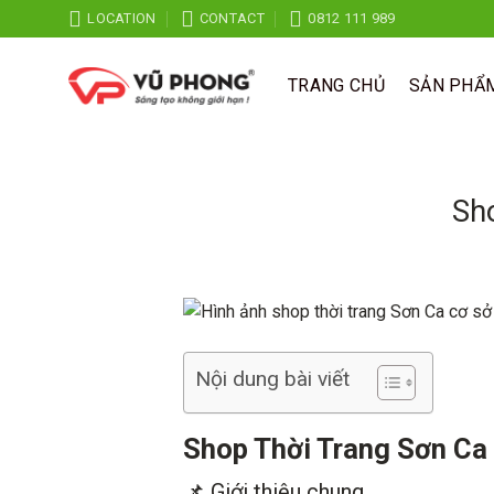
Skip
LOCATION
CONTACT
0812 111 989
to
content
TRANG CHỦ
SẢN PHẨ
Sh
Nội dung bài viết
Shop Thời Trang Sơn Ca 
📌 Giới thiệu chung