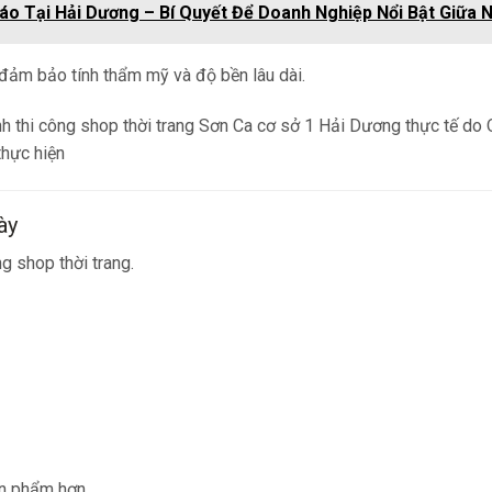
áo Tại Hải Dương – Bí Quyết Để Doanh Nghiệp Nổi Bật Giữa 
 đảm bảo tính thẩm mỹ và độ bền lâu dài.
ày
g shop thời trang.
n phẩm hơn.