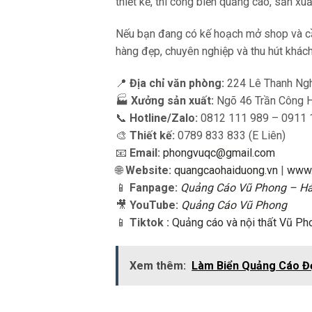
thiết kế, thi công biển quảng cáo, sản xu
Nếu bạn đang có kế hoạch mở shop và cần
hàng đẹp, chuyên nghiệp và thu hút khác
📍
Địa chỉ văn phòng:
224 Lê Thanh Ngh
🏭
Xưởng sản xuất:
Ngõ 46 Trần Công H
📞
Hotline/Zalo:
0812 111 989 – 0911 
🎨
Thiết kế:
0789 833 833 (E Liên)
📧
Email:
phongvuqc@gmail.com
🌐
Website:
quangcaohaiduong.vn
|
www.
📱
Fanpage:
Quảng Cáo Vũ Phong – H
🎥
YouTube:
Quảng Cáo Vũ Phong
📱
Tiktok :
Quảng cáo và nội thất Vũ Ph
Xem thêm:
Làm Biển Quảng Cáo Đ