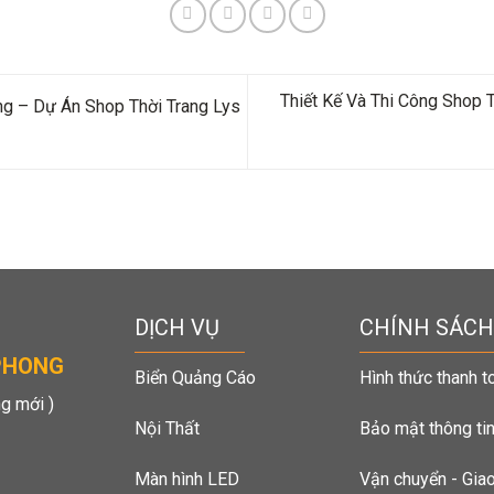
Thiết Kế Và Thi Công Shop 
ng – Dự Án Shop Thời Trang Lys
DỊCH VỤ
CHÍNH SÁCH
PHONG
Biển Quảng Cáo
Hình thức thanh t
g mới )
Nội Thất
Bảo mật thông ti
Màn hình LED
Vận chuyển - Gia